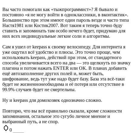
Вы часто помогали как «тыжпрограммист»? Я бывало и
постоянно «я не могу войти в одноклассники, в вконтактик».
Большинство при этом имеют один пароль везде и часто типа
Настя1981 или Костик2007. Вот таким я теперь точно буду
ставить и запоминать там особо нечего будет, придумаю для
них всех индивидуальные легкие соли и алгоритмы.
Сам я ушел от keepass к своему велосипеду. Для интернета я
уже ощутил всё удобство и плюсы. Это точно проще, чем
использовать keepass, действий при этом, от стандартного
способа увеличивается всего на два — это щелкнуть по значку
плагина и потом нажать ENTER или OK. В планах добавить
ещё автозаполнение других полей и, может быть,
шифрование, ведь тут уже надо будет базу. База эта всё-таки
будет не жизненнонеобходима и её потеря или отсутствие в
99.9% случаев будет не смертельны.
Ну и keepass для домохозяек однозначно сложно.
Повторю, что вы всё правильно сказали, кроме сложности
запоминания, остальное это сугубо личное мнение и
выбранный путь, а не спор.
0