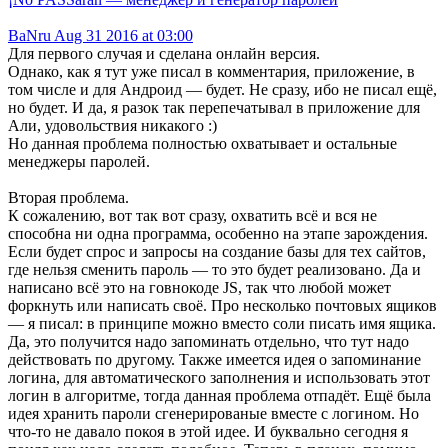
BaNru
Aug 31 2016 at 03:00
Для первого случая и сделана онлайн версия.
Однако, как я тут уже писал в комментария, приложение, в
том числе и для Андроид — будет. Не сразу, ибо не писал ещё,
но будет. И да, я разок так перепечатывал в приложение для
Али, удовольствия никакого :)
Но данная проблема полностью охватывает и остальные
менеджеры паролей.
Вторая проблема.
К сожалению, вот так вот сразу, охватить всё и вся не
способна ни одна программа, особенно на этапе зарождения.
Если будет спрос и запросы на создание базы для тех сайтов,
где нельзя сменить пароль — то это будет реализовано. Да и
написано всё это на говнокоде JS, так что любой может
форкнуть или написать своё. Про несколько почтовых ящиков
— я писал: в принципе можно вместо соли писать имя ящика.
Да, это получится надо запоминать отдельно, что тут надо
действовать по другому. Также имеется идея о запоминание
логина, для автоматического заполнения и использовать этот
логин в алгоритме, тогда данная проблема отпадёт. Ещё была
идея хранить пароли сгенерированые вместе с логином. Но
что-то не давало покоя в этой идее. И буквально сегодня я