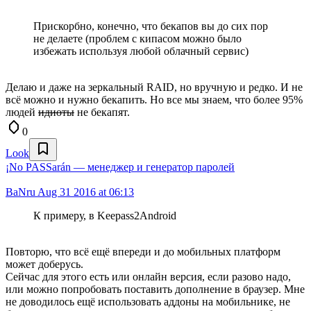
Прискорбно, конечно, что бекапов вы до сих пор
не делаете (проблем с кипасом можно было
избежать используя любой облачный сервис)
Делаю и даже на зеркальный RAID, но вручную и редко. И не
всё можно и нужно бекапить. Но все мы знаем, что более 95%
людей
идиоты
не бекапят.
0
Look
¡No PASSarán — менеджер и генератор паролей
BaNru
Aug 31 2016 at 06:13
К примеру, в Keepass2Android
Повторю, что всё ещё впереди и до мобильных платформ
может доберусь.
Сейчас для этого есть или онлайн версия, если разово надо,
или можно попробовать поставить дополнение в браузер. Мне
не доводилось ещё использовать аддоны на мобильнике, не