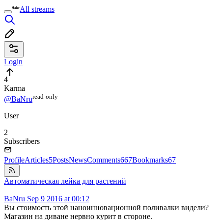
All streams
Login
4
Karma
read⁠-⁠only
@BaNru
User
2
Subscribers
Profile
Articles
5
Posts
News
Comments
667
Bookmarks
67
Автоматическая лейка для растений
BaNru
Sep 9 2016 at 00:12
Вы стоимость этой наноинновационной поливалки видели?
Магазин на диване нервно курит в стороне.