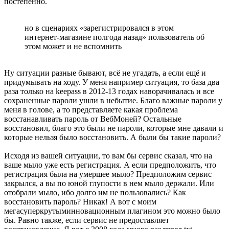
постепенно.
но в сценариях «зарегистрировался в этом
интернет-магазине полгода назад» пользователь об
этом может и не вспомнить
Ну ситуации разные бывают, всё не угадать, а если ещё и
придумывать на ходу. У меня например ситуация, то база два
раза только на keepass в 2012-13 годах наворачивалась и все
сохраненные пароли ушли в небытие. Благо важные пароли у
меня в голове, а то представляете какая проблема
восстанавливать пароль от ВебМоней? Остальные
восстановил, благо это были не пароли, которые мне давали и
которые нельзя было восстановить. А были бы такие пароли?
Исходя из вашей ситуации, то вам бы сервис сказал, что на
ваше мыло уже есть регистрация. А если предположить, что
регистрация была на умершее мыло? Предположим сервис
закрылся, а вы по юной глупости в нем мыло держали. Или
отобрали мыло, ибо долго им не пользовались? Как
восстановить пароль? Никак! А вот с моим
мегасуперкрутыминновационным плагином это можно было
бы. Равно также, если сервис не предоставляет