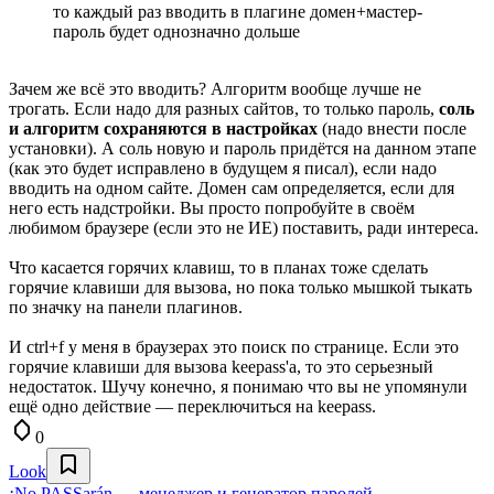
то каждый раз вводить в плагине домен+мастер-
пароль будет однозначно дольше
Зачем же всё это вводить? Алгоритм вообще лучше не
трогать. Если надо для разных сайтов, то только пароль,
соль
и алгоритм сохраняются в настройках
(надо внести после
установки). А соль новую и пароль придётся на данном этапе
(как это будет исправлено в будущем я писал), если надо
вводить на одном сайте. Домен сам определяется, если для
него есть надстройки. Вы просто попробуйте в своём
любимом браузере (если это не ИЕ) поставить, ради интереса.
Что касается горячих клавиш, то в планах тоже сделать
горячие клавиши для вызова, но пока только мышкой тыкать
по значку на панели плагинов.
И ctrl+f у меня в браузерах это поиск по странице. Если это
горячие клавиши для вызова keepass'а, то это серьезный
недостаток. Шучу конечно, я понимаю что вы не упомянули
ещё одно действие — переключиться на keepass.
0
Look
¡No PASSarán — менеджер и генератор паролей