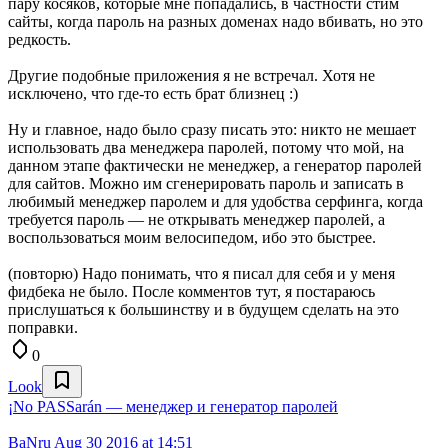
пару косяков, которые мне попадались, в частности стим
сайты, когда пароль на разных доменах надо вбивать, но это
редкость.
Другие подобные приложения я не встречал. Хотя не
исключено, что где-то есть брат близнец :)
Ну и главное, надо было сразу писать это: никто не мешает
использовать два менеджера паролей, потому что мой, на
данном этапе фактически не менеджер, а генератор паролей
для сайтов. Можно им сгенерировать пароль и записать в
любимый менеджер паролем и для удобства серфинга, когда
требуется пароль — не открывать менеджер паролей, а
воспользоваться моим велосипедом, ибо это быстрее.
(повторю) Надо понимать, что я писал для себя и у меня
фидбека не было. После комментов тут, я постараюсь
прислушаться к большинству и в будущем сделать на это
поправки.
0
Look
¡No PASSarán — менеджер и генератор паролей
BaNru
Aug 30 2016 at 14:51