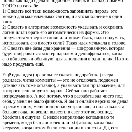
понял как надо сделать подобное. Теперь в планах, помимо
TODO на гатхабе
1) Сделать всё таки возможность запоминать пароль, это
можно для малозначимых сайтов, и автозаполнение в один
клик.
2) Сделать в алгоритме возможность указывать и сохранять
логин и/или брать его автоматически из формы. Это
получается четвертое слово или может быть, надо подумать,
использовать его вместо соли? Такая идея мелькала в голове.
3) Сделать две базы для хранения — шифрованную, которая
будет шифроваться мастер паролем и дешифроваться, когда
его вбиваешь и обычную, для заполнения в один клик. Но это
надо продумать ещё.
Ещё одна идея (правильнее сказать недоработка) вчера
родилась, читая комменты — это не отключать поддомен
(отключать тоже оставлю), а указывать там приложение, для
которого генерируется пароль. Сейчас оно работает
непродуманно. А всё потому, что я разрабатывал чисто под
себя, у меня не было фидбека. Я бы и онлайн версию не делал
и режим гостя, меня полностью устраивало, а пользовался я
больше года, но решил вывести в свет этот велосипед.
Удобства я ощутил. С некой неприязнью вспоминаю те
времена, когда был листочек или txt файлик, когда был
keepassx, когда потом были генерации в консоли. Да, есть