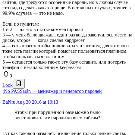
сайтов, где требуются особенные пароли, но в любом случае
это надо сделать как-то проще. В остальных случаях, точнее в
99.9% случаев — это не надо.
Если по пунктам:
1 и 2 — на это в статье комментировал
3 — у меня было дважды, один раз когда закончилось место на
диске, второе — когда сделал хардресет.
4 — есть плагин чтобы пользоваться плагином, для которого
тоже есть плагин который помогает пользоваться плагином,
чтобы пользоваться плагином
5 — останется только где-то эту базу оставить или потерять
телефон с незапароленным keepass'ом
0
Look
¡No PASSarán — менеджер и генератор паролей
BaNru
Aug 30 2016 at 10:13
Чтобы при порушенной базе можно было
восстановить все пароли ко всем сайтам?
Тут как таковой базы нет, исключение только редкие сайты,