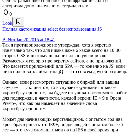
Сейчас размышляю над идеей о шифрование соли и
алгоритма дополнительно мастер-паролем.
0
Look
Полная кастомизация select без использования JS
BaNru
Jan 20 2015 at 18:41
Так я противоположное не утверждал, хотя я верстаю
изначально так, что для ишака даже 6 хаков всего на 10-30
сторок CSS и поэтому цены не сильно увеличиваю.
Разумеется я говорю про верстку сайтов, а не приложений.
Что касается приложений или SPA — то конечно на JS, если
не использовать либы типа jQ — это совсем другой разговор.
Однако, если рассмотреть ситуацию с биржей или вашим
случаем — с клиентом, то в случае озвучивания в заказе
«кроссбраузерности», вы будете озвучивать «стоимость работ
для поддержки, в частности, каждой версии IE < 9 и Opera
Presto», что как бы намекает на значение слова
«кроссбраузерности».
Может для начинающих верстальщиков, с оптытом год-два
кроссбраузерность это IE9+, но для людей с опытом более 5
лет — это куча сломаных мозгов на IE6 в своё время при