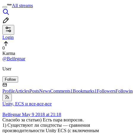
All streams
Login
0
Karma
@Belfegnar
User
Follow
Profile
Articles
Posts
News
Comments
1
Bookmarks
1
Followers
Followin
Unity, ECS и все-все-все
Belfegnar
May 9 2018 at 21:18
Спасибо за статью) Есть пара вопросов.
1) Существуют ли спидтесты — сравнения
производительности Unity ECS (с включенным