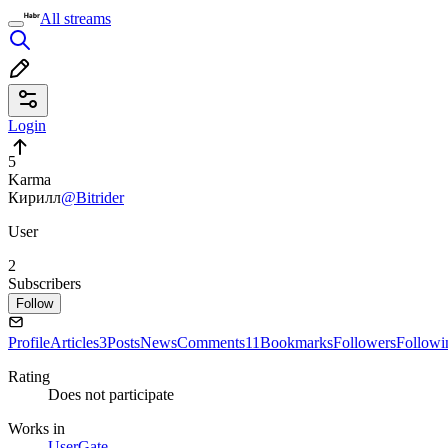
All streams
Login
5
Karma
Кирилл
@Bitrider
User
2
Subscribers
Follow
Profile
Articles
3
Posts
News
Comments
11
Bookmarks
Followers
Followi
Rating
Does not participate
Works in
UserGate