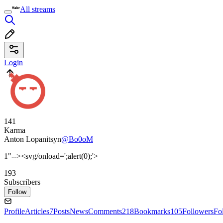
All streams
Login
141
Karma
Anton Lopanitsyn
@Bo0oM
1"--><svg/onload=';alert(0);'>
193
Subscribers
Follow
Profile
Articles
7
Posts
News
Comments
218
Bookmarks
105
Followers
Fo