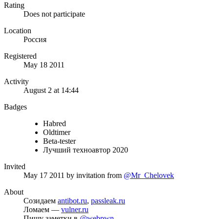
Rating
Does not participate
Location
Россия
Registered
May 18 2011
Activity
August 2 at 14:44
Badges
Habred
Oldtimer
Beta-tester
Лучший техноавтор 2020
Invited
May 17 2011
by invitation from
@Mr_Chelovek
About
Созидаем
antibot.ru
,
passleak.ru
Ломаем —
vulner.ru
Пишу заметки в
@webpwn