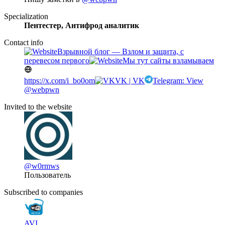
Specialization
Пентестер, Антифрод аналитик
Contact info
Взрывной блог — Взлом и защита, с
перевесом первого
Мы тут сайты взламываем
https://x.com/i_bo0om
VK | VK
Telegram: View
@webpwn
Invited to the website
@w0rmws
Пользователь
Subscribed to companies
AVI