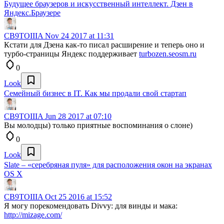
Будущее браузеров и искусственный интеллект. Дзен в
Яндекс.Браузере
CB9TOIIIA
Nov 24 2017 at 11:31
Кстати для Дзена как-то писал расширение и теперь оно и
турбо-страницы Яндекс поддерживает
turbozen.seosm.ru
0
Look
Семейный бизнес в IT. Как мы продали свой стартап
CB9TOIIIA
Jun 28 2017 at 07:10
Вы молодцы) только приятные воспоминания о слоне)
0
Look
Slate – «серебряная пуля» для расположения окон на экранах
OS X
CB9TOIIIA
Oct 25 2016 at 15:52
Я могу порекомендовать Divvy: для винды и мака:
http://mizage.com/