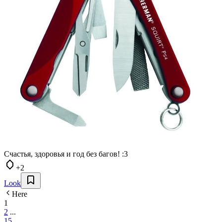
Счастья, здоровья и год без багов! :3
+2
Look
Here
1
2
...
15