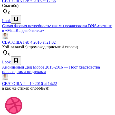
CB9TOIIIA
Feb 5 2016 at 12:36
Спасибо)
0
Look
Самая базовая потребность: как мы реализовали DNS-хостинг
в «Mail.Ru для бизнеса»
CB9TOIIIA
Feb 4 2016 at 21:02
Хэй лалалэй :) промокод присылай скорей)
0
Look
Анонимный Дед Мороз 2015-2016 — Пост хвастовства
новогодними подарками
CB9TOIIIA
Jan 19 2016 at 14:22
а как же стикер dribbble?)))