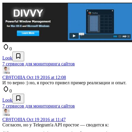
0
Look
7 сервисов для мониторинга сайтов
CB9TOIIIA
Oct 19 2016 at 12:08
И то верно :) но, я просто привел пример реализации и опыт.
0
Look
7 сервисов для мониторинга сайтов
CB9TOIIIA
Oct 19 2016 at 11:47
Согласен, но у Telegram'a API простое — сводится к: