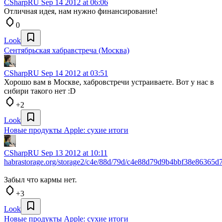
CSharpRU
Sep 14 2012 at 06:06
Отличная идея, нам нужно финансирование!
0
Look
Сентябрьская хабравстреча (Москва)
CSharpRU
Sep 14 2012 at 03:51
Хорошо вам в Москве, хабровстречи устраиваете. Вот у нас в
сибири такого нет :D
+2
Look
Новые продукты Apple: сухие итоги
CSharpRU
Sep 13 2012 at 10:11
habrastorage.org/storage2/c4e/88d/79d/c4e88d79d9b4bbf38e86365d
Забыл что кармы нет.
+3
Look
Новые продукты Apple: сухие итоги