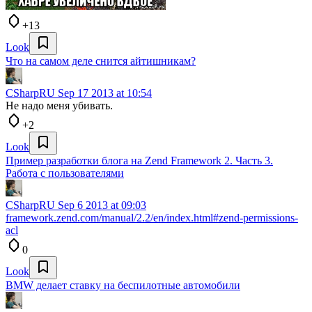
+13
Look
Что на самом деле снится айтишникам?
CSharpRU
Sep 17 2013 at 10:54
Не надо меня убивать.
+2
Look
Пример разработки блога на Zend Framework 2. Часть 3.
Работа с пользователями
CSharpRU
Sep 6 2013 at 09:03
framework.zend.com/manual/2.2/en/index.html#zend-permissions-
acl
0
Look
BMW делает ставку на беспилотные автомобили