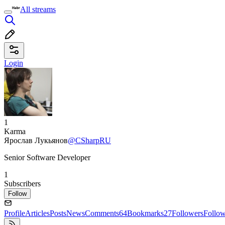
All streams
Login
1
Karma
Ярослав Лукьянов
@CSharpRU
Senior Software Developer
1
Subscribers
Follow
Profile
Articles
Posts
News
Comments
64
Bookmarks
27
Followers
Follo