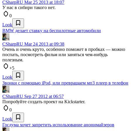
CSharpRU
Mar 25 2013 at 18:07
У нас в сибири такого нет.
0
Look
BMW делает ставку на беспилотные автомобили
CSharpRU
Mar 24 2013 at 09:38
Очень и очень круто, особенно поможет в пробках — можно
поспать, посмотреть фильм или заняться чем-нибудь
полезным.
+5
Look
Звонки с помощью iPod, или превращаем мп3 плеер в телефон
CSharpRU
Sep 27 2012 at 06:57
Попробуйте создать проект на Kickstarter.
0
Look
Госдума хочет запретить использование анонимайзеров