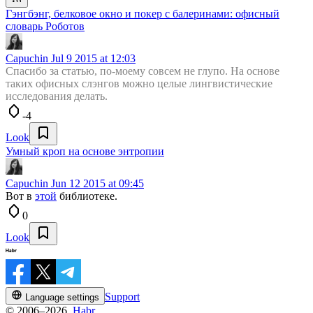
Гэнгбэнг, белковое окно и покер с балеринами: офисный
словарь Роботов
Capuchin
Jul 9 2015 at 12:03
Спасибо за статью, по-моему совсем не глупо. На основе
таких офисных слэнгов можно целые лингвистические
исследования делать.
-4
Look
Умный кроп на основе энтропии
Capuchin
Jun 12 2015 at 09:45
Вот в
этой
библиотеке.
0
Look
Support
Language settings
© 2006–2026,
Habr