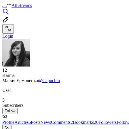
All streams
Login
12
Karma
Мария Ермоленко
@Capuchin
User
5
Subscribers
Follow
Profile
Articles
6
Posts
News
Comments
2
Bookmarks
20
Followers
Follo