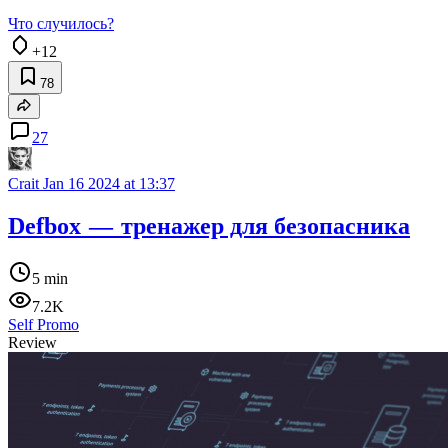
Что случилось?
+12
78
27
Crait
Jan 16 2024 at 13:37
Defbox — тренажер для безопасника
5 min
7.2K
Self Promo
Review