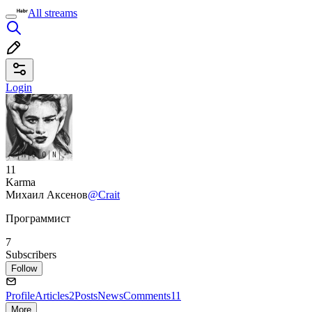
All streams
Login
11
Karma
Михаил Аксенов
@Crait
Программист
7
Subscribers
Follow
Profile
Articles
2
Posts
News
Comments
11
More