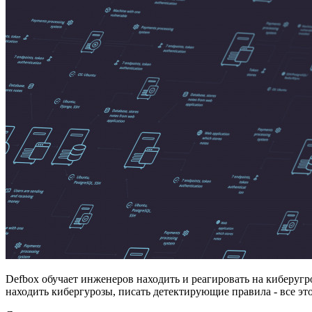
Defbox обучает инженеров находить и реагировать на киберуг
находить кибергурозы, писать детектирующие правила - все эт