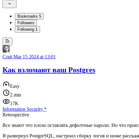
Bookmarks
5
Followers
Following
1
Crait
Mar 15 2024 at 13:01
Как взломают ваш Postgres
Easy
2 min
17K
Information Security
*
Retrospective
Все знают что плохо оставлять дефолтные пароли. Но что прои
Я развернул PostgreSQL, настроил сборку логов и ниже расскаж