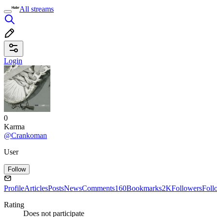
All streams
Login
0
Karma
@Crankoman
User
Follow
Profile
Articles
Posts
News
Comments
160
Bookmarks
2K
Followers
Foll
Rating
Does not participate