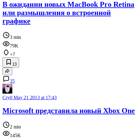
В ожидании новых MacBook Pro Retina
или размышления о встроенной
графике
3 min
79K
+7
13
35
Cry0
May 21 2013 at 17:43
Microsoft представила новый Xbox One
2 min
145K