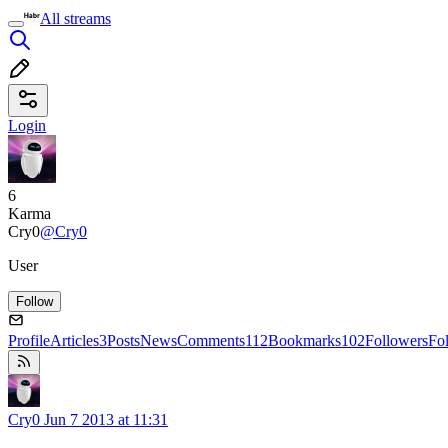
All streams
Login
6
Karma
Cry0
@Cry0
User
Follow
Profile
Articles
3
Posts
News
Comments
112
Bookmarks
102
Followers
Fo
Cry0
Jun 7 2013 at 11:31