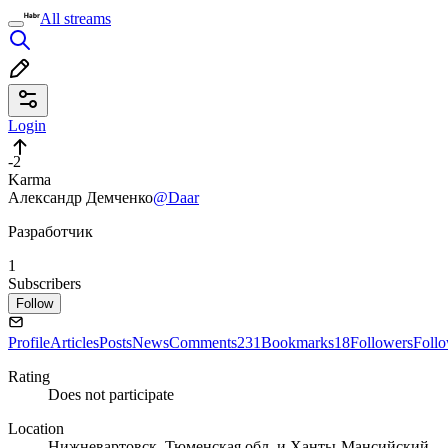
All streams
Login
-2
Karma
Александр Демченко
@Daar
Разработчик
1
Subscribers
Follow
Profile
Articles
Posts
News
Comments
231
Bookmarks
18
Followers
Foll
Rating
Does not participate
Location
Нижневартовск, Тюменская обл. и Ханты-Мансийский