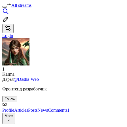
All streams
Login
1
Karma
Дарья
@Dasha-Web
Фронтенд разработчик
Follow
Profile
Articles
Posts
News
Comments
1
More