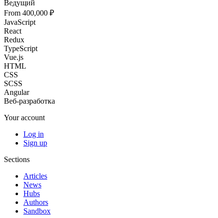
Ведущий
From 400,000 ₽
JavaScript
React
Redux
TypeScript
Vue.js
HTML
CSS
SCSS
Angular
Веб-разработка
Your account
Log in
Sign up
Sections
Articles
News
Hubs
Authors
Sandbox