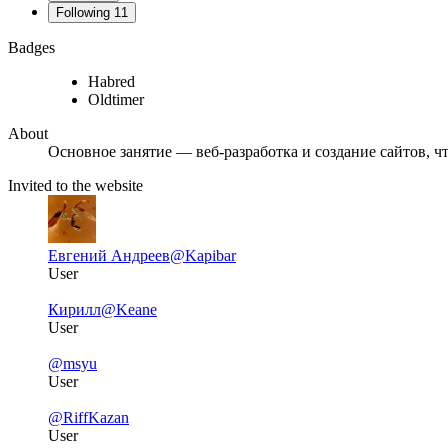
Following
11
Badges
Habred
Oldtimer
About
Основное занятие — веб-разработка и создание сайтов, чт
Invited to the website
Евгений Андреев
@Kapibar
User
Кирилл
@Keane
User
@msyu
User
@RiffKazan
User