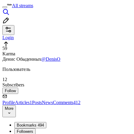
All streams
Login
59
Karma
Денис Обыденных
@DenisO
Пользователь
12
Subscribers
Follow
Profile
Articles
1
Posts
News
Comments
412
More
Bookmarks
494
Followers