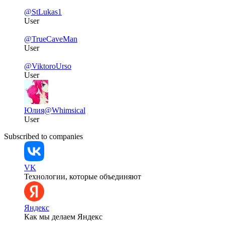
@StLukas1
User
@TrueCaveMan
User
@ViktoroUrso
User
Юлия
@Whimsical
User
Subscribed to companies
VK
Технологии, которые объединяют
Яндекс
Как мы делаем Яндекс