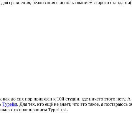
для сравнения, реализация с использованием старого стандарта(и
ак как до сих пор привязан к 10й студии, где ничего этого нету.
ть
Typelist
. Для тех, кто ещё не знает, что это такое, я постараюсь
ликов с использованием
.
Typelist