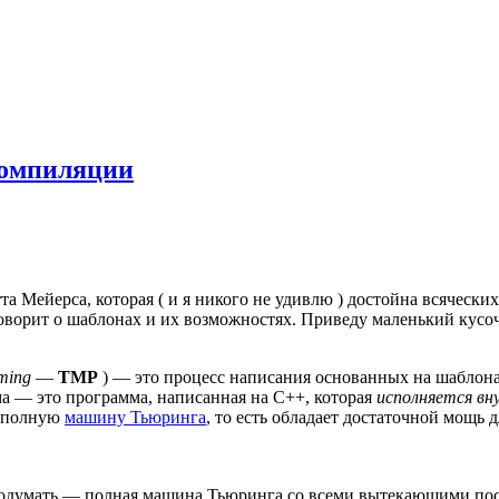
компиляции
тта Мейерса, которая ( и я никого не удивлю ) достойна всячески
говорит о шаблонах и их возможностях. Приведу маленький кусоч
ming
—
TMP
) — это процесс написания основанных на шаблон
а — это программа, написанная на C++, которая
исполняется в
й полную
машину Тьюринга
, то есть обладает достаточной мощь 
 подумать — полная машина Тьюринга со всеми вытекающими пос