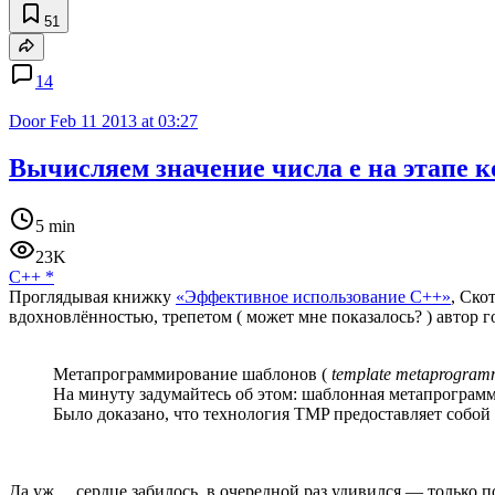
51
14
Door
Feb 11 2013 at 03:27
Вычисляем значение числа e на этапе 
5 min
23K
C++
*
Проглядывая книжку
«Эффективное использование C++»
, Ско
вдохновлённостью, трепетом ( может мне показалось? ) автор 
Метапрограммирование шаблонов (
template metaprogram
На минуту задумайтесь об этом: шаблонная метапрограмм
Было доказано, что технология TMP предоставляет собо
Да уж… сердце забилось, в очередной раз удивился — только