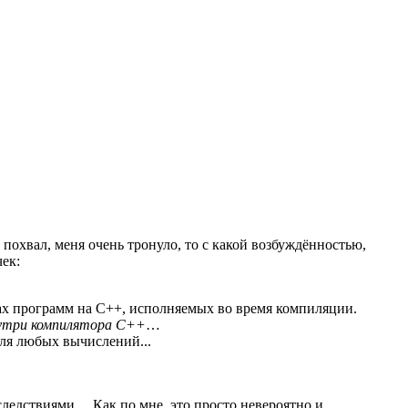
х похвал, меня очень тронуло, то с какой возбуждённостью,
ек:
ах программ на C++, исполняемых во время компиляции.
нутри компилятора C++
…
для любых вычислений...
ледствиями… Как по мне, это просто невероятно и