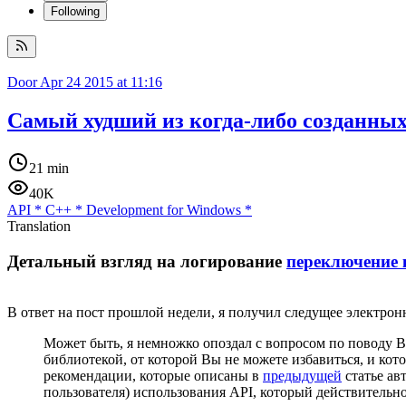
Following
Door
Apr 24 2015 at 11:16
Самый худший из когда-либо созданны
21 min
40K
API
*
C++
*
Development for Windows
*
Translation
Детальный взгляд на логирование
переключение 
В ответ на пост прошлой недели, я получил следущее электрон
Может быть, я немножко опоздал с вопросом по поводу Ва
библиотекой, от которой Вы не можете избавиться, и кот
рекомендации, которые описаны в
предыдущей
статье ав
пользователя) использования API, который действительн