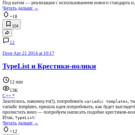
Под катом — реализация с использованием нового стандарта и, 
Читать дальше →
+18
104
12
Door
Apr 21 2014 at 10:17
TypeList и Крестики-нолики
12 min
13K
C++
*
Захотелось, наконец-то(!), попробовать
, т
variadic templates
variadic templates, пришла идея попробовать, как будет выгляде
пролистать вниз — попробуем написать подобие крестиков-но
Итак,
:
TypeList
Читать дальше →
+12