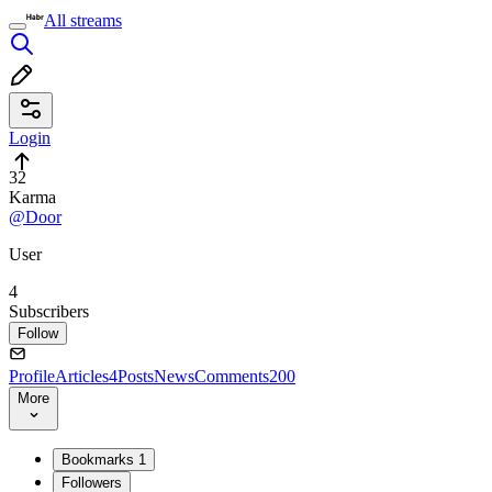
All streams
Login
32
Karma
@Door
User
4
Subscribers
Follow
Profile
Articles
4
Posts
News
Comments
200
More
Bookmarks
1
Followers