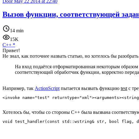
Door
May 22 2014 at 22:40
Вызов функции, соответствующей задан
14 min
15K
C++
*
Привет!
Не знал, как поточнее назвать статью, но хотелось бы разобрат
На вход подаётся отформатированная некоторым образом 
соответствующий обработчик функции, корректно переда
Например, так
ActionScript
пытается вызвать функцию
test
с тр
Хотелось бы, чтобы со стороны C++ была вызвана соответств