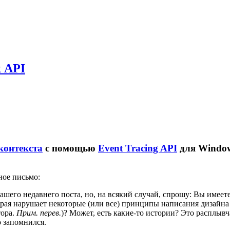
х API
контекста
с помощью
Event Tracing API
для Window
ное письмо:
шего недавнего поста, но, на всякий случай, спрошу: Вы имеет
орая нарушает некоторые (или все) принципы написания дизайна
тора.
Прим. перев.
)? Может, есть какие-то истории? Это расплыв
о запомнился.