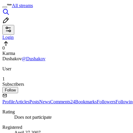
All streams
Login
0
Karma
Dushakov
@Dushakov
User
1
Subscribers
Follow
Profile
Articles
Posts
News
Comments
24
Bookmarks
Followers
Followin
Rating
Does not participate
Registered
April 27 2007