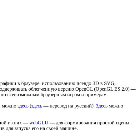
графики в браузере: использованию псевдо-3D в SVG,
ли поддерживать облегченную версию OpenGL (OpenGL ES 2.0) —
щь по всевозможным браузерным играм и примерам.
ей можно
здесь
(
здесь
— перевод на русский).
Здесь
можно
дной из них —
webGLU
— для формирования простой сцены,
в для запуска его на своей машине.