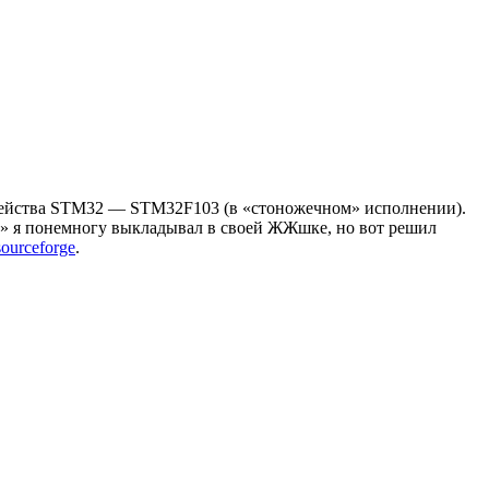
мейства STM32 — STM32F103 (в «стоножечном» исполнении).
ха» я понемногу выкладывал в своей ЖЖшке, но вот решил
sourceforge
.