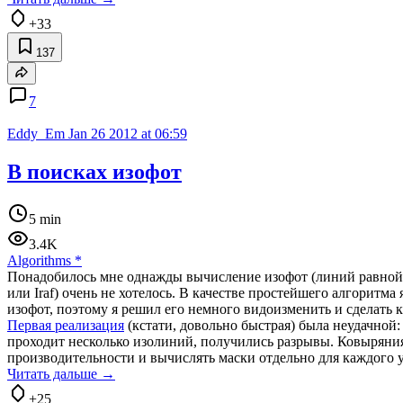
+33
137
7
Eddy_Em
Jan 26 2012 at 06:59
В поисках изофот
5 min
3.4K
Algorithms
*
Понадобилось мне однажды вычисление изофот (линий равной ин
или Iraf) очень не хотелось. В качестве простейшего алгоритма
изофот, поэтому я решил его немного видоизменить и сделать
Первая реализация
(кстати, довольно быстрая) была неудачной: 
проходит несколько изолиний, получились разрывы. Ковыряния
производительности и вычислять маски отдельно для каждого 
Читать дальше →
+25