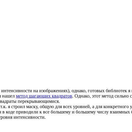
тенсивности на изображениях), однако, готовых библиотек я не
 я нашел
метод шагающих квадратов
. Однако, этот метод сильно
 квадраты перекрывающимися.
т.к. я строил маску, общую для всех уровней, а для конкретного 
 в коде приводили к все большему и большему числу взаимных 
уровня интенсивности.