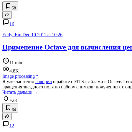
58
16
Eddy_Em
Dec 10 2011 at 10:26
Применение Octave для вычисления цен
11 min
4.8K
Image processing
*
Я уже частично
говорил
о работе с FITS-файлами в Octave. Те
вращения звездного поля по набору снимков, полученных с о
Читать дальше →
+23
34
12