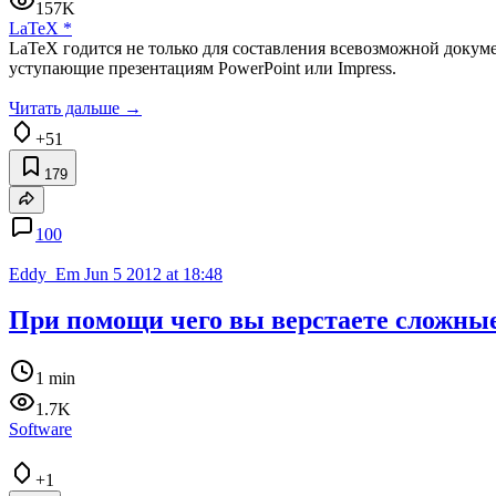
157K
LaTeX
*
LaTeX годится не только для составления всевозможной докуме
уступающие презентациям PowerPoint или Impress.
Читать дальше →
+51
179
100
Eddy_Em
Jun 5 2012 at 18:48
При помощи чего вы верстаете сложны
1 min
1.7K
Software
+1