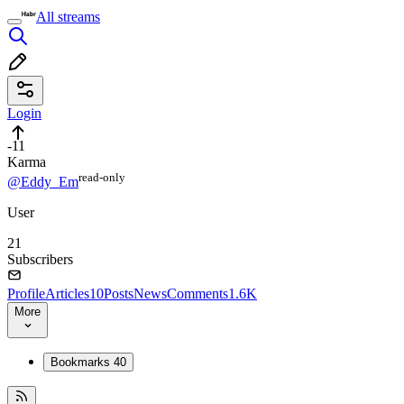
All streams
Login
-11
Karma
read⁠-⁠only
@Eddy_Em
User
21
Subscribers
Profile
Articles
10
Posts
News
Comments
1.6K
More
Bookmarks
40