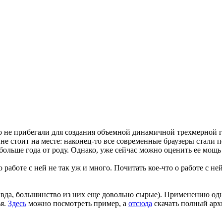
ко не прибегали для создания объемной динамичной трехмерной 
с не стоит на месте: наконец-то все современные браузеры ста
 больше года от роду. Однако, уже сейчас можно оценить ее мо
 работе с ней не так уж и много. Почитать кое-что о работе с н
равда, большинство из них еще довольно сырые). Применению о
ья.
Здесь
можно посмотреть пример, а
отсюда
скачать полный архи