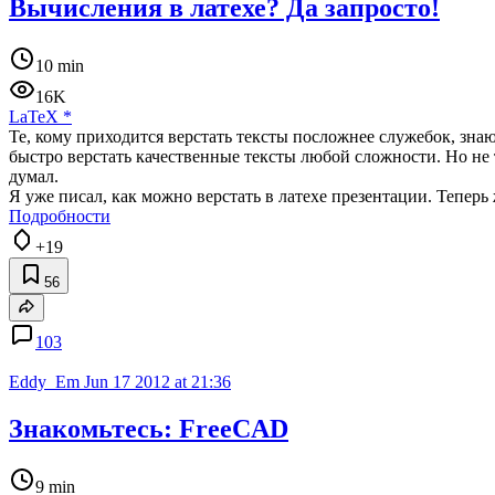
Вычисления в латехе? Да запросто!
10 min
16K
LaTeX
*
Те, кому приходится верстать тексты посложнее служебок, зна
быстро верстать качественные тексты любой сложности. Но не 
думал.
Я уже писал, как можно верстать в латехе презентации. Теперь
Подробности
+19
56
103
Eddy_Em
Jun 17 2012 at 21:36
Знакомьтесь: FreeCAD
9 min