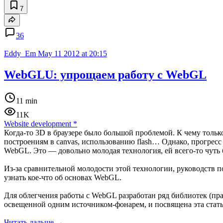
7
36
Eddy_Em
May 11 2012 at 20:15
WebGLU: упрощаем работу с WebGL
11 min
11K
Website development
*
Когда-то 3D в браузере было большой проблемой. К чему толь
построениям в canvas, использованию flash… Однако, прогрес
WebGL. Это — довольно молодая технология, ей всего-то чуть
Из-за сравнительной молодости этой технологии, руководств по
узнать кое-что об основах WebGL.
Для облегчения работы с WebGL разработан ряд библиотек (п
освещенной одним источником-фонарем, и посвящена эта стат
Читать дальше →