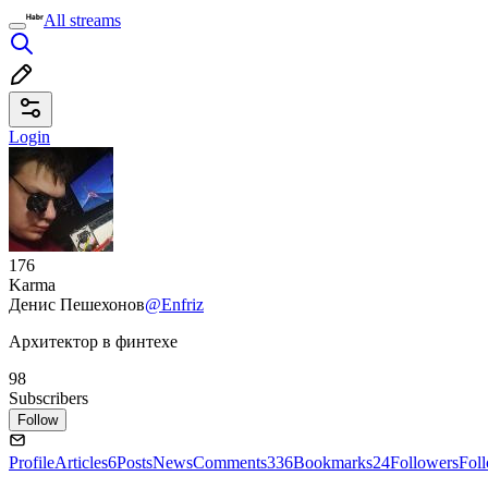
All streams
Login
176
Karma
Денис Пешехонов
@Enfriz
Архитектор в финтехе
98
Subscribers
Follow
Profile
Articles
6
Posts
News
Comments
336
Bookmarks
24
Followers
Fol