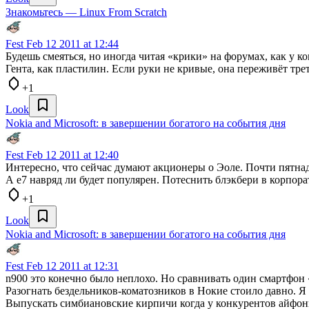
Знакомьтесь — Linux From Scratch
Fest
Feb 12 2011 at 12:44
Будешь смеяться, но иногда читая «крики» на форумах, как у ко
Гента, как пластилин. Если руки не кривые, она переживёт тре
+1
Look
Nokia and Microsoft: в завершении богатого на события дня
Fest
Feb 12 2011 at 12:40
Интересно, что сейчас думают акционеры о Эоле. Почти пятнад
А e7 навряд ли будет популярен. Потеснить блэкбери в корпор
+1
Look
Nokia and Microsoft: в завершении богатого на события дня
Fest
Feb 12 2011 at 12:31
n900 это конечно было неплохо. Но сравнивать один смартфон «
Разогнать бездельников-коматозников в Нокие стоило давно. Я
Выпускать симбиановские кирпичи когда у конкурентов айфо