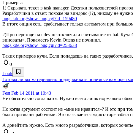
Примеры:
1) Скрывать текст в task manager. Десятки пользователей прого
Разработчики в ответ: похоже на виндовс (!?), никому не нужно (
bugs.kde.org/show_bug.cgi?id=159480
В итоге опция есть, срабатывает только автоматом при большом
2)При переходе на udev не отключили считывание от hal. Куча 
виноваты». Покаместь Kevin Ottens не починил.
bugs.kde.org/show_bug.cgi?id=258638
Таких примеров кучи. Если попадаешь на таких разработчиков
0
Look
Готовы ли вы материально поддерживать полезные вам open so
Fest
Feb 14 2011 at 10:43
Не обязательно соглашатся. Нужно всего лишь нормально обьяс
Но когда аргумент состоит из «мне не нравится»? И это при т
были признаны рабочими. Это называеться «диктатор» забыл пр
А донейтить нужно. Есть много разработчиков, которых хочеть