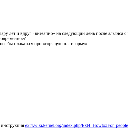
ару лет и вдруг «внезапно» на следующий день после альянса с 
 современное?
лось бы плакаться про «горящую платформу».
ь инструкция
ext4.wiki.kernel.org/index.php/Ext4_Howto#For_peop