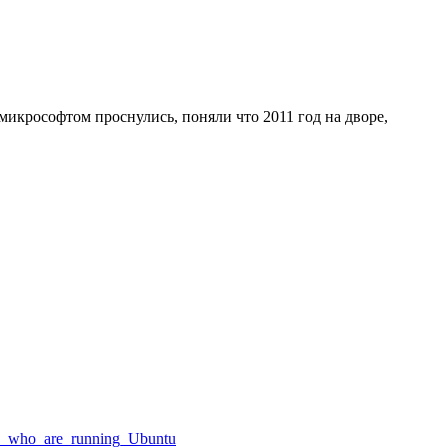
микрософтом проснулись, поняли что 2011 год на дворе,
le_who_are_running_Ubuntu