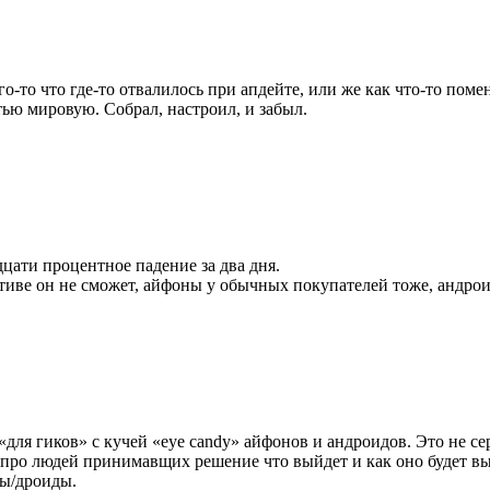
го-то что где-то отвалилось при апдейте, или же как что-то пом
тью мировую. Собрал, настроил, и забыл.
цати процентное падение за два дня.
ативе он не сможет, айфоны у обычных покупателей тоже, андрои
для гиков» с кучей «eye candy» айфонов и андроидов. Это не сер
 про людей принимавщих решение что выйдет и как оно будет выг
ны/дроиды.