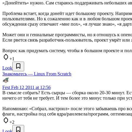
«Донейтить» нужно. Сам стараюсь поддерживать небольших авт
Проблема встает, когда донейт идет большому проекту. Наприме
пользователями. Но к сожалению как и в любом большом проект
обсуждения сразу отвечают «мне пох», «я лучше знаю», «я дарта
Может они и гениальные программисты, но я отношусь к опенсо
Если рвется связь разработчик-пользователь, проект умрёт или
Вопрос как придумать систему, чтобы в большом проекте и по
+1
Look
Знакомьтесь — Linux From Scratch
Fest
Feb 12 2011 at 12:56
В смысле собрать? Есть сырцы — сборка около 20-30 минут. Ес
ничего от тебя не требует. И тем более это минус только при ус
Напоминаю: «Собрал, настроил» после этого забываешь про все
флаги, настройка под себя ядра/ранлевела/программ, оптимизац
+2
Look