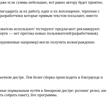
же если суммы небольшие, всё равно автору будет приятно.
агодарить за их работу, идеи и их воплощение, терпение с
е разработчики которые прямым текстом посылают, вместо
ователи используют/ тестируют/ предлагают/ рекламируют.
мерти — нет притока новых пользователей/разработчиков).
коуровневые например) могли получить вознаграждение.
бычном дистре. Тем более сборка происходить в бэкграунде и
пные нормальным путём в бинарном дистре: роллинг релиз, use
ь собрать пакет), live программы.