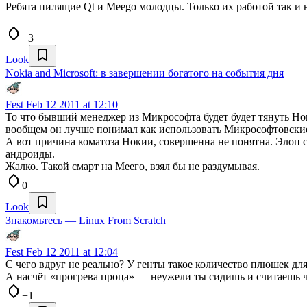
Ребята пилящие Qt и Meego молодцы. Только их работой так и 
+3
Look
Nokia and Microsoft: в завершении богатого на события дня
Fest
Feb 12 2011 at 12:10
То что бывший менеджер из Микрософта будет будет тянуть Нок
вообщем он лучше понимал как использовать Микрософтовские 
А вот причина коматоза Нокии, совершенна не понятна. Элоп с
андроиды.
Жалко. Такой смарт на Меего, взял бы не раздумывая.
0
Look
Знакомьтесь — Linux From Scratch
Fest
Feb 12 2011 at 12:04
С чего вдруг не реально? У генты такое количество плюшек для 
А насчёт «прогрева проца» — неужели ты сидишь и считаешь че
+1