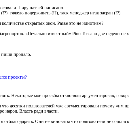
лосовали. Пару патчей написано.
!?), тяжело подерживать (!?), таск менеджер итак засран (!?)
 количестве открытых окон. Разве это не идиотизм?
багрепортов. «Печально известный» Pino Toscano две недели не 
, пиши пропало.
urce проекты?
нять. Некоторые мое просьбы отклоняли аргументировав, говоря 
ом что десятки пользователей уже аргументировали почему «им н
о народ. Власть ради власти.
ся отблагодарить. Они не виноваты что пользователи не сошлись