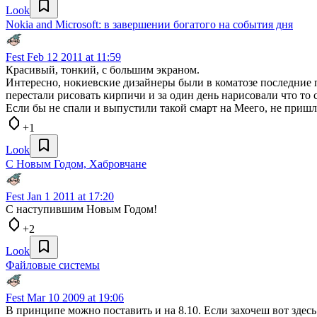
Look
Nokia and Microsoft: в завершении богатого на события дня
Fest
Feb 12 2011 at 11:59
Красивый, тонкий, с большим экраном.
Интересно, нокиевские дизайнеры были в коматозе последние п
перестали рисовать кирпичи и за один день нарисовали что то
Если бы не спали и выпустили такой смарт на Меего, не приш
+1
Look
С Новым Годом, Хабровчане
Fest
Jan 1 2011 at 17:20
С наступившим Новым Годом!
+2
Look
Файловые системы
Fest
Mar 10 2009 at 19:06
В принципе можно поставить и на 8.10. Если захочеш вот здес