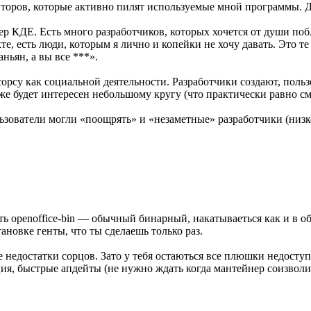
оров, которые активно пилят используемые мной программы. Да
р КДЕ. Есть много разработчиков, которых хочется от души побл
е, есть люди, которым я лично и копейки не хочу давать. Это т
ньян, а вы все ***».
рсу как социальной деятельности. Разработчики создают, польз
 же будет интересен небольшому кругу (что практически равно с
льзователи могли «поощрять» и «незаметные» разработчики (низ
ть openoffice-bin — обычный бинарный, накатываеться как и в о
тановке генты, что ты сделаешь только раз.
 недостатки сорцов. Зато у тебя остаються все плюшки недосту
ия, быстрые апдейты (не нужно ждать когда мантейнер соизволит