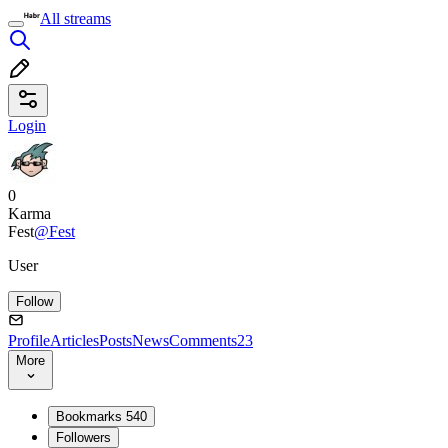
All streams
Login
0
Karma
Fest
@Fest
User
Follow
Profile
Articles
Posts
News
Comments
23
More
Bookmarks
540
Followers