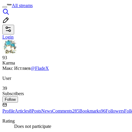
All streams
Login
93
Karma
Макс Истляев
@FladeX
User
39
Subscribers
Follow
Profile
Articles
8
Posts
News
Comments
285
Bookmarks
96
Followers
Fol
Rating
Does not participate