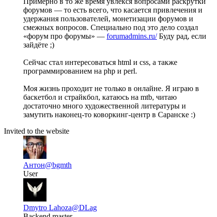
Примерно в то же время увлёкся вопросами раскрутки
форумов — то есть всего, что касается привлечения и
удержания пользователей, монетизации форумов и
смежных вопросов. Специально под это дело создал
«форум про форумы» —
forumadmins.ru/
Буду рад, если
зайдёте ;)
Сейчас стал интересоваться html и css, а также
программированием на php и perl.
Моя жизнь проходит не только в онлайне. Я играю в
баскетбол и страйкбол, катаюсь на mtb, читаю
достаточно много художественной литературы и
замутить наконец-то коворкинг-центр в Саранске :)
Invited to the website
Антон
@bgmth
User
Dmytro Lahoza
@DLag
Backend master