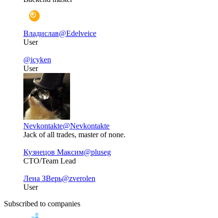
Владислав
@Edelveice
User
@icyken
User
Nevkontakte
@Nevkontakte
Jack of all trades, master of none.
Кузнецов Максим
@pluseg
СТО/Team Lead
Лена ЗВерь
@zverolen
User
Subscribed to companies