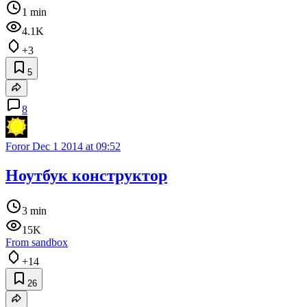
1 min
4.1K
+3
5
8
Foror
Dec 1 2014 at 09:52
Ноутбук конструктор
3 min
15K
From sandbox
+14
26