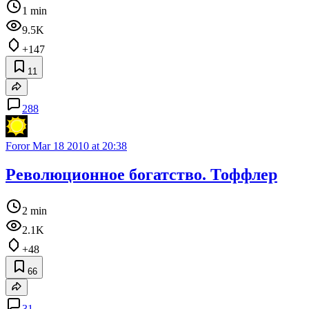
1 min
9.5K
+147
11
288
Foror
Mar 18 2010 at 20:38
Революционное богатство. Тоффлер
2 min
2.1K
+48
66
31