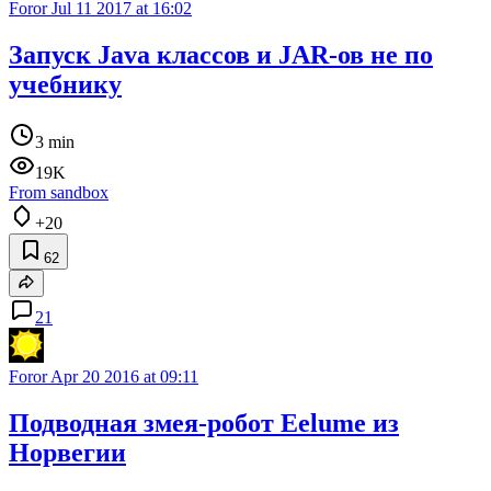
Foror
Jul 11 2017 at 16:02
Запуск Java классов и JAR-ов не по
учебнику
3 min
19K
From sandbox
+20
62
21
Foror
Apr 20 2016 at 09:11
Подводная змея-робот Eelume из
Норвегии