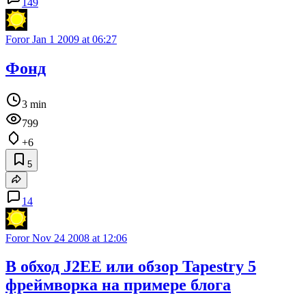
149
Foror
Jan 1 2009 at 06:27
Фонд
3 min
799
+6
5
14
Foror
Nov 24 2008 at 12:06
В обход J2EE или обзор Tapestry 5
фреймворка на примере блога