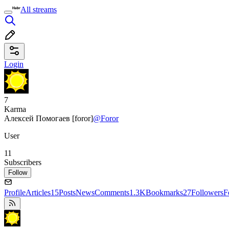
All streams
Login
7
Karma
Алексей Помогаев [foror]
@Foror
User
11
Subscribers
Follow
Profile
Articles
15
Posts
News
Comments
1.3K
Bookmarks
27
Followers
F