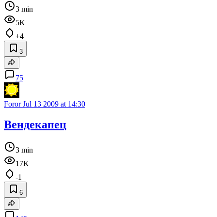
3 min
5K
+4
3
75
Foror
Jul 13 2009 at 14:30
Вендекапец
3 min
17K
-1
6