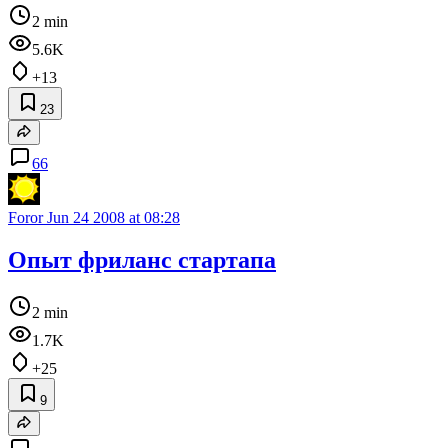
2 min
5.6K
+13
23
66
Foror
Jun 24 2008 at 08:28
Опыт фриланс стартапа
2 min
1.7K
+25
9