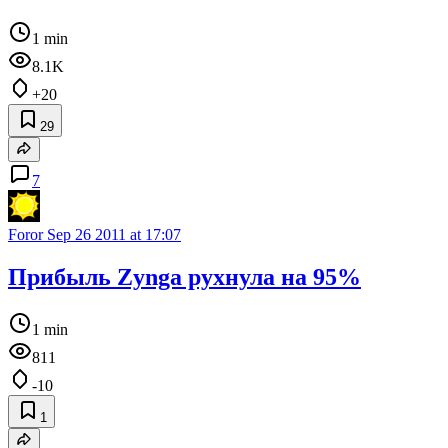
1 min
8.1K
+20
29
7
Foror
Sep 26 2011 at 17:07
Прибыль Zynga рухнула на 95%
1 min
811
-10
1