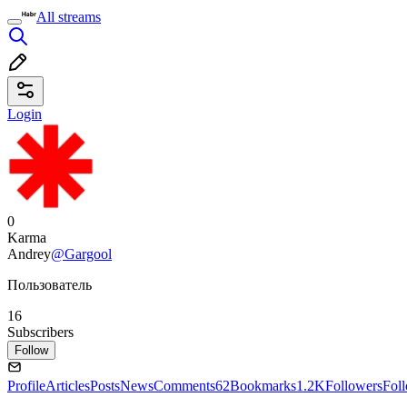
All streams
Login
0
Karma
Andrey
@Gargool
Пользователь
16
Subscribers
Follow
Profile
Articles
Posts
News
Comments
62
Bookmarks
1.2K
Followers
Fol