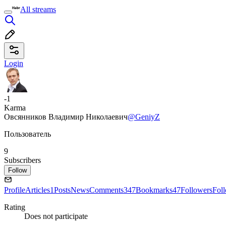
All streams
Login
-1
Karma
Овсянников Владимир Николаевич
@GeniyZ
Пользователь
9
Subscribers
Follow
Profile
Articles
1
Posts
News
Comments
347
Bookmarks
47
Followers
Fol
Rating
Does not participate