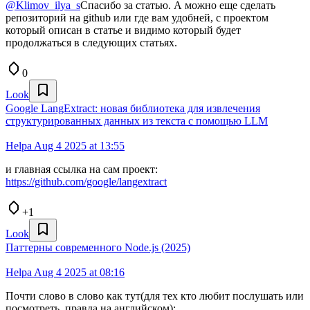
@Klimov_ilya_s
Спасибо за статью. А можно еще сделать
репозиторий на github или где вам удобней, с проектом
который описан в статье и видимо который будет
продолжаться в следующих статьях.
0
Look
Google LangExtract: новая библиотека для извлечения
структурированных данных из текста с помощью LLM
Helpa
Aug 4 2025 at 13:55
и главная ссылка на сам проект:
https://github.com/google/langextract
+1
Look
Паттерны современного Node.js (2025)
Helpa
Aug 4 2025 at 08:16
Почти слово в слово как тут(для тех кто любит послушать или
посмотреть, правда на английском):