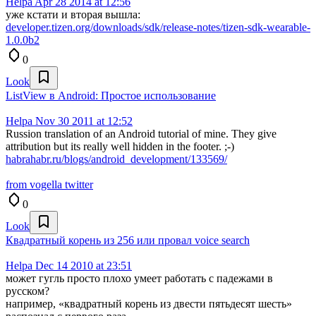
Helpa
Apr 28 2014 at 12:56
уже кстати и вторая вышла:
developer.tizen.org/downloads/sdk/release-notes/tizen-sdk-wearable-
1.0.0b2
0
Look
ListView в Android: Простое использование
Helpa
Nov 30 2011 at 12:52
Russion translation of an Android tutorial of mine. They give
attribution but its really well hidden in the footer. ;-)
habrahabr.ru/blogs/android_development/133569/
from vogella twitter
0
Look
Квадратный корень из 256 или провал voice search
Helpa
Dec 14 2010 at 23:51
может гугль просто плохо умеет работать с падежами в
русском?
например, «квадратный корень из двести пятьдесят шесть»