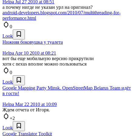
Helpa
Jul 27 2010 at 08:51
а почему нигде не указан урл на оригинал?
android-developers.blogspot.com/2010/07/multithreading-for-
performance.html
0
Look
Нижняя боковушка у туалета
Helpa
Apr 10 2010 at 08:21
вот бы еще мобильную версию прикрутили
хотя с nexus вполне можно пользоваться
0
Look
Google Mapping Party Minsk. OpenStreetMap Belarus Team идёт
в гости!
Helpa
Mar 22 2010 at 10:09
Ждем отчета от Игоря.
+2
Look
Google Translator Toolkit