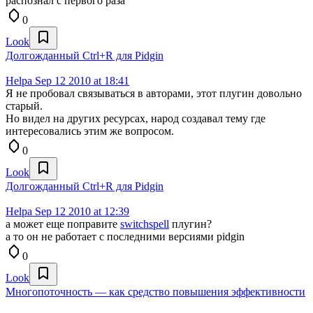
распознал с первого раза
0
Look
Долгожданный Ctrl+R для Pidgin
Helpa
Sep 12 2010 at 18:41
Я не пробовал связываться в авторами, этот плугин довольно
старый.
Но видел на других ресурсах, народ создавал тему где
интересовались этим же вопросом.
0
Look
Долгожданный Ctrl+R для Pidgin
Helpa
Sep 12 2010 at 12:39
а может еще поправите
switchspell
плугин?
а то он не работает с последними версиями pidgin
0
Look
Многопоточность — как средство повышения эффективности