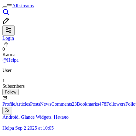
All streams
Login
0
Karma
@Helpa
User
1
Subscribers
Follow
Profile
Articles
Posts
News
Comments
23
Bookmarks
478
Followers
Foll
Android. Glance Widgets. Начало
Helpa
Sep 2 2025 at 10:05