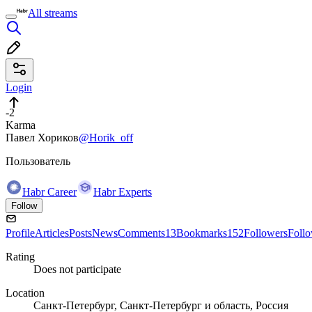
All streams
Login
-2
Karma
Павел Хориков
@Horik_off
Пользователь
Habr Career
Habr Experts
Follow
Profile
Articles
Posts
News
Comments
13
Bookmarks
152
Followers
Foll
Rating
Does not participate
Location
Санкт-Петербург, Санкт-Петербург и область, Россия