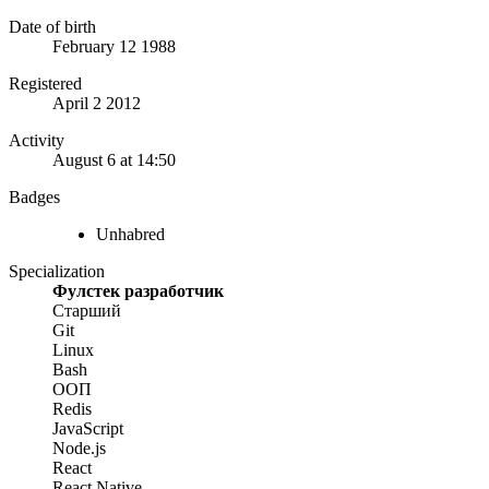
Date of birth
February 12 1988
Registered
April 2 2012
Activity
August 6 at 14:50
Badges
Unhabred
Specialization
Фулстек разработчик
Старший
Git
Linux
Bash
ООП
Redis
JavaScript
Node.js
React
React Native