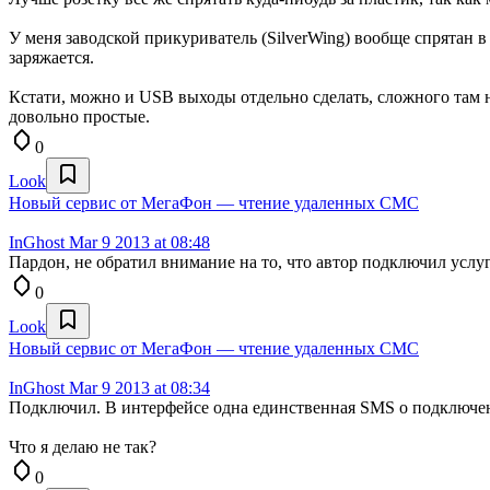
У меня заводской прикуриватель (SilverWing) вообще спрятан 
заряжается.
Кстати, можно и USB выходы отдельно сделать, сложного там н
довольно простые.
0
Look
Новый сервис от МегаФон — чтение удаленных СМС
InGhost
Mar 9 2013 at 08:48
Пардон, не обратил внимание на то, что автор подключил услуг
0
Look
Новый сервис от МегаФон — чтение удаленных СМС
InGhost
Mar 9 2013 at 08:34
Подключил. В интерфейсе одна единственная SMS о подключени
Что я делаю не так?
0