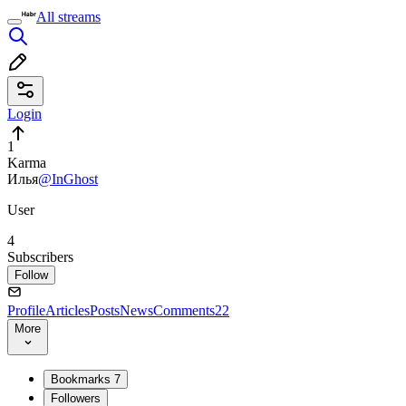
All streams
Login
1
Karma
Илья
@InGhost
User
4
Subscribers
Follow
Profile
Articles
Posts
News
Comments
22
More
Bookmarks
7
Followers