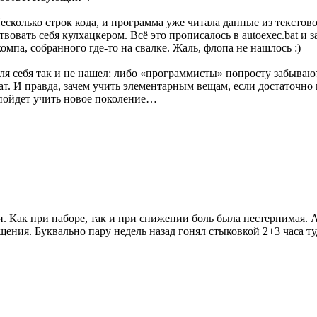
есколько строк кода, и программа уже читала данные из текстов
овать себя кулхацкером. Всё это прописалось в autoexec.bat и з
па, собранного где-то на свалке. Жаль, флопа не нашлось :)
 для себя так и не нашел: либо «программисты» попросту забыва
т. И правда, зачем учить элементарным вещам, если достаточно к
 пойдет учить новое поколение…
и. Как при наборе, так и при снижении боль была нестерпимая. 
ения. Буквально пару недель назад гонял стыковкой 2+3 часа т