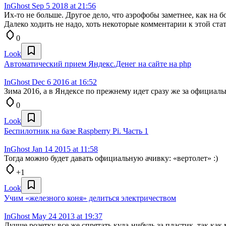
InGhost
Sep 5 2018 at 21:56
Их-то не больше. Другое дело, что аэрофобы заметнее, как на б
Далеко ходить не надо, хоть некоторые комментарии к этой стат
0
Look
Автоматический прием Яндекс.Денег на сайте на php
InGhost
Dec 6 2016 at 16:52
Зима 2016, а в Яндексе по прежнему идет сразу же за официал
0
Look
Беспилотник на базе Raspberry Pi. Часть 1
InGhost
Jan 14 2015 at 11:58
Тогда можно будет давать официальную ачивку: «вертолет» :)
+1
Look
Учим «железного коня» делиться электричеством
InGhost
May 24 2013 at 19:37
Лучше розетку все же спрятать куда-нибудь за пластик, так как