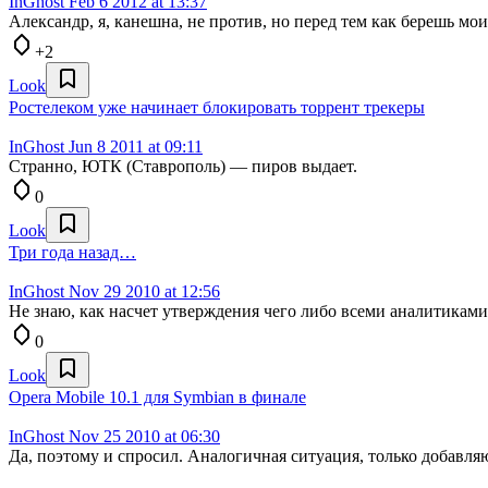
InGhost
Feb 6 2012 at 13:37
Александр, я, канешна, не против, но перед тем как берешь мо
+2
Look
Ростелеком уже начинает блокировать торрент трекеры
InGhost
Jun 8 2011 at 09:11
Странно, ЮТК (Ставрополь) — пиров выдает.
0
Look
Три года назад…
InGhost
Nov 29 2010 at 12:56
Не знаю, как насчет утверждения чего либо всеми аналитиками
0
Look
Opera Mobile 10.1 для Symbian в финале
InGhost
Nov 25 2010 at 06:30
Да, поэтому и спросил. Аналогичная ситуация, только добавля