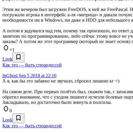
Этим же вечером был загружен FreeDOS, к ней же FreePascal. Н
погружали игрока в интерфейс а-ля «матрица» и давали почувств
необходимости ни в Windows, ни даже в HDD для небольшого ком
А потом я задумался над тем, почему так произошло, но ответ
занятиях по программированию, либо сейчас этому вовсе не уча
заказы? А потом же этот программер (который не знает основ)
+1
Look
Как это — быть стюардессой
InGhost
Sep 5 2018 at 22:10
А я, как бы это забавно не звучало, сбросил лишние кг =)
На самом деле. При первых полётах был, скажем так, с запасам
обратил внимание, что с уходом лишнего исчезли болевые ощущ
Закладывало, но достаточно было зевнуть в полсилы.
0
Look
Как это — быть стюардессой