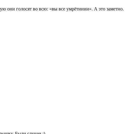
тую они голосят во всю: «вы все умрётииии». А это заметно.
крышку. Были случаи :)