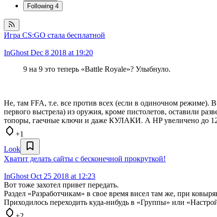
Following
4
Игра CS:GO стала бесплатной
InGhost
Dec 8 2018 at 19:20
9 на 9 это теперь «Battle Royale»? Улыбнуло.
Не, там FFA, т.е. все против всех (если в одиночном режиме). 
первого выстрела) из оружия, кроме пистолетов, оставили разв
топоры, гаечные ключи и даже КУЛАКИ. А HP увеличено до 12
+1
Look
Хватит делать сайты с бесконечной прокруткойǃ
InGhost
Oct 25 2018 at 12:23
Вот тоже захотел привет передать.
Раздел «Разработчикам» в свое время висел там же, при ковыр
Приходилось переходить куда-нибудь в «Группы» или «Настрой
+2