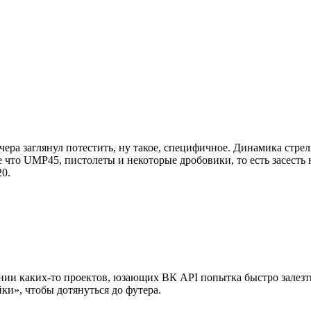
Вчера заглянул потестить, ну такое, специфичное. Динамика стре
е что UMP45, пистолеты и некоторые дробовики, то есть засесть 
0.
янии каких-то проектов, юзающих ВК API попытка быстро залезть
ки», чтобы дотянуться до футера.