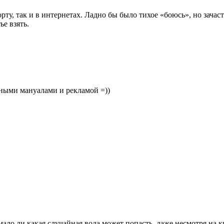
орту, так и в интернетах. Ладно бы было тихое «боюсь», но зачас
ье взять.
ьными мануалами и рекламой =))
 мало ли какая случайная вода может попасть, даже несмотря на 