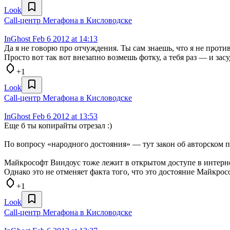
Look
Call-центр Мегафона в Кисловодске
InGhost
Feb 6 2012 at 14:13
Да я не говорю про отчуждения. Ты сам знаешь, что я не проти
Просто вот так вот внезапно возмешь фотку, а тебя раз — и засу
+1
Look
Call-центр Мегафона в Кисловодске
InGhost
Feb 6 2012 at 13:53
Еще б ты копирайты отрезал :)
По вопросу «народного достояния» — тут закон об авторском п
Майкрософт Виндоус тоже лежит в открытом доступе в интерне
Однако это не отменяет факта того, что это достояние Майкро
+1
Look
Call-центр Мегафона в Кисловодске