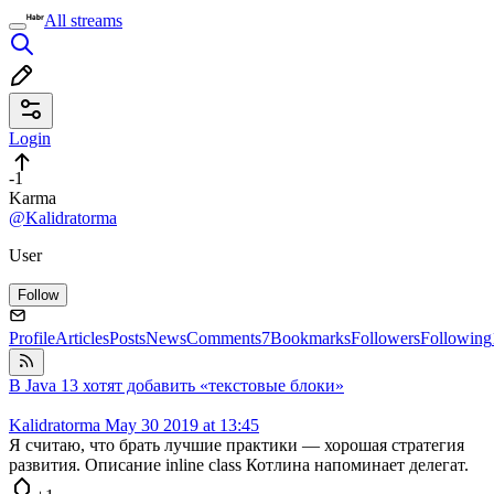
All streams
Login
-1
Karma
@Kalidratorma
User
Follow
Profile
Articles
Posts
News
Comments
7
Bookmarks
Followers
Following
В Java 13 хотят добавить «текстовые блоки»
Kalidratorma
May 30 2019 at 13:45
Я считаю, что брать лучшие практики — хорошая стратегия
развития. Описание inline class Котлина напоминает делегат.