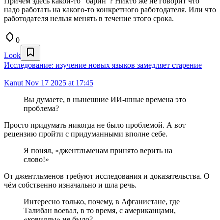
Причём здесь какой-то "барин"? Никто же не говорит что
надо работать на какого-то конкретного работодателя. Или что
работодателя нельзя менять в течение этого срока.
0
Look
Исследование: изучение новых языков замедляет старение
Kanut
Nov 17 2025 at 17:45
Вы думаете, в нынешние ИИ-шные времена это
проблема?
Просто придумать никогда не было проблемой. А вот
рецензию пройти с придуманными вполне себе.
Я понял, «джентльменам принято верить на
слово!»
От джентльменов требуют исследования и доказательства. О
чём собственно изначально и шла речь.
Интересно только, почему, в Афганистане, где
Талибан воевал, в то время, с американцами,
«ковидлы» не было?