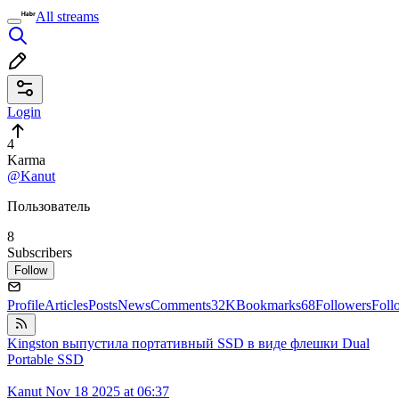
All streams
Login
4
Karma
@Kanut
Пользователь
8
Subscribers
Follow
Profile
Articles
Posts
News
Comments
32K
Bookmarks
68
Followers
Foll
Kingston выпустила портативный SSD в виде флешки Dual
Portable SSD
Kanut
Nov 18 2025 at 06:37