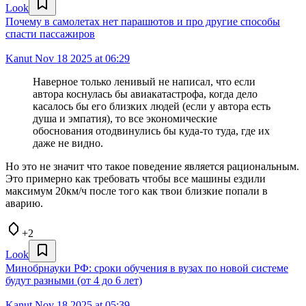
Look
Почему в самолетах нет парашютов и про другие способы
спасти пассажиров
Kanut
Nov 18 2025 at 06:29
Наверное только ленивый не написал, что если
автора коснулась бы авиакатастрофа, когда дело
касалось бы его близких людей (если у автора есть
душа и эмпатия), то все экономические
обоснования отодвинулись бы куда-то туда, где их
даже не видно.
Но это не значит что такое поведение является рациональным.
Это примерно как требовать чтобы все машины ездили
максимум 20км/ч после того как твои близкие попали в
аварию.
+2
Look
Минобрнауки РФ: сроки обучения в вузах по новой системе
будут разными (от 4 до 6 лет)
Kanut
Nov 18 2025 at 05:39