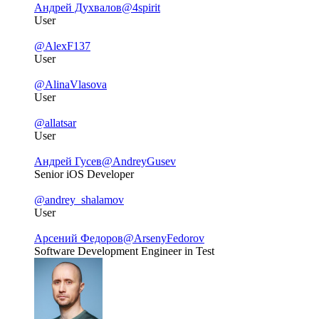
Андрей Духвалов
@4spirit
User
@AlexF137
User
@AlinaVlasova
User
@allatsar
User
Андрей Гусев
@AndreyGusev
Senior iOS Developer
@andrey_shalamov
User
Арсений Федоров
@ArsenyFedorov
Software Development Engineer in Test