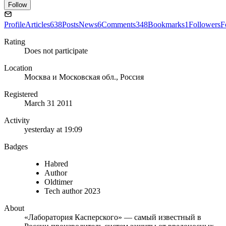
Follow
Profile
Articles
638
Posts
News
6
Comments
348
Bookmarks
1
Followers
F
Rating
Does not participate
Location
Москва и Московская обл., Россия
Registered
March 31 2011
Activity
yesterday at 19:09
Badges
Habred
Author
Oldtimer
Tech author 2023
About
«Лаборатория Касперского» — самый известный в