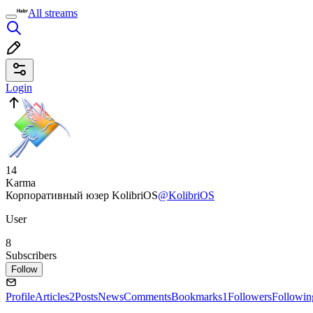
All streams
Login
14
Karma
Корпоративный юзер KolibriOS
@KolibriOS
User
8
Subscribers
Follow
Profile
Articles
2
Posts
News
Comments
Bookmarks
1
Followers
Followin