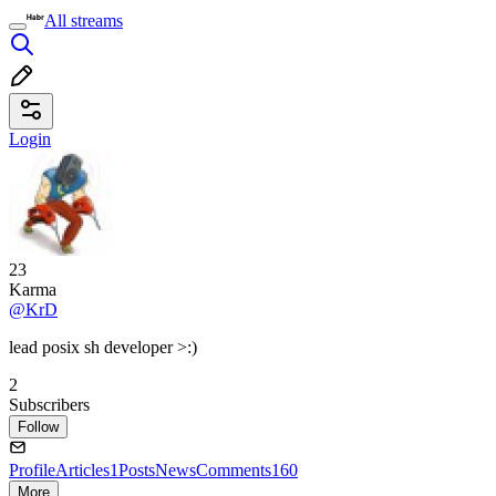
All streams
Login
23
Karma
@KrD
lead posix sh developer >:)
2
Subscribers
Follow
Profile
Articles
1
Posts
News
Comments
160
More