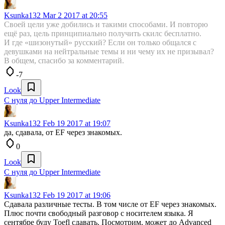
Ksunka132
Mar 2 2017 at 20:55
Своей цели уже добились и такими способами. И повторю
ещё раз, цель принципиально получить скилс бесплатно.
И где «шизонутый» русский? Если он только общался с
девушками на нейтральные темы и ни чему их не призывал?
В общем, спасибо за комментарий.
-7
Look
С нуля до Upper Intermediate
Ksunka132
Feb 19 2017 at 19:07
да, сдавала, от EF через знакомых.
0
Look
С нуля до Upper Intermediate
Ksunka132
Feb 19 2017 at 19:06
Сдавала различные тесты. В том числе от EF через знакомых.
Плюс почти свободный разговор с носителем языка. Я
сентябре буду Toefl сдавать. Посмотрим, может до Advanced