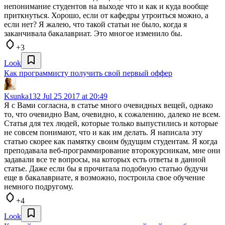
непонимание студентов на выходе что и как и куда вообще
приткнуться. Хорошо, если от кафедры утроиться можно, а
если нет? Я жалею, что такой статьи не было, когда я
заканчивала бакалавриат. Это многое изменило бы.
+3
Look
Как программисту получить свой первый оффер
Ksunka132
Jul 25 2017 at 20:49
Я с Вами согласна, в статье много очевидных вещей, однако
то, что очевидно Вам, очевидно, к сожалению, далеко не всем.
Статья для тех людей, которые только выпустились и которые
не совсем понимают, что и как им делать. Я написала эту
статью скорее как памятку своим будущим студентам. Я когда
преподавала веб-программирование второкурсникам, мне они
задавали все те вопросы, на которых есть ответы в данной
статье. Даже если бы я прочитала подобную статью будучи
еще в бакалавриате, я возможно, построила свое обучение
немного подругому.
+4
Look