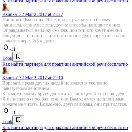
Как найти партнера для практики английской речи бесплатно
Ksunka132
Mar 2 2017 at 21:27
Напишите Вы о них. Я же, вроде, русским по белому
написала, если у вас есть другие способы напишите о них.
Оправдываться не вижу смысла, ибо тот, кто хочет именно
общения — останется, а тот, кто проследует корыстные цели
сольётся через 2-3 недели.
-11
Look
Как найти партнера для практики английской речи бесплатно
Ksunka132
Mar 2 2017 at 21:10
Воровать время других людей не является уголовно
наказуемым действием.
Как мне и моему другу достигать своих целей это наше дело.
Я написала о способах, если они Вам кажутся неприятными,
можете не читать. Возможно, другим людям, они пригодятся.
-11
Look
Как найти партнера для практики английской речи бесплатно