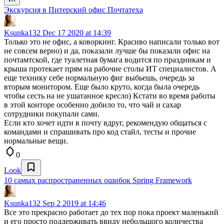
Экскурсия в Питерский офис Почтатеха
Ksunka132
Dec 17 2020 at 14:39
Только это не офис, а коворкинг. Красиво написали только вот
не совсем верно) и да, показали лучше бы показали офис на
почтамтской, где туалетная бумага водится по праздникам и
крыша протекает прям на рабочие столы ИТ специалистов. А
еще технику себе нормальную фиг выбьешь, очередь за
вторым монитором. Еще было круто, когда была очередь
чтобы сесть на не ушатанное кресло) Кстати во время работы
в этой конторе особенно добило то, что чай и сахар
сотрудники покупали сами.
Если кто хочет идти в почту вдруг, рекомендую общаться с
командами и спрашивать про код стайл, тесты и прочие
нормальные вещи.
0
Look
10 самых распространенных ошибок Spring Framework
Ksunka132
Sep 2 2019 at 14:46
Все это прекрасно работает до тех пор пока проект маленький
и его просто поддерживать ввиду небольшого количества