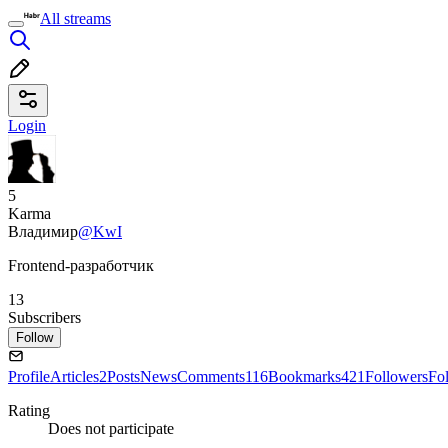
All streams
Login
5
Karma
Владимир
@KwI
Frontend-разработчик
13
Subscribers
Follow
Profile
Articles
2
Posts
News
Comments
116
Bookmarks
421
Followers
Fo
Rating
Does not participate