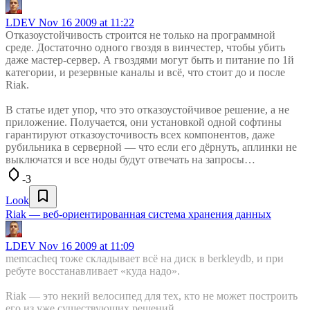
LDEV
Nov 16 2009 at 11:22
Отказоустойчивость строится не только на программной
среде. Достаточно одного гвоздя в винчестер, чтобы убить
даже мастер-сервер. А гвоздями могут быть и питание по 1й
категории, и резервные каналы и всё, что стоит до и после
Riak.
В статье идет упор, что это отказоустойчивое решение, а не
приложение. Получается, они установкой одной софтины
гарантируют отказоусточивость всех компонентов, даже
рубильника в серверной — что если его дёрнуть, аплинки не
выключатся и все ноды будут отвечать на запросы…
-3
Look
Riak — веб-ориентированная система хранения данных
LDEV
Nov 16 2009 at 11:09
memcacheq тоже складывает всё на диск в berkleydb, и при
ребуте восстанавливает «куда надо».
Riak — это некий велосипед для тех, кто не может построить
его из уже существующих решений.