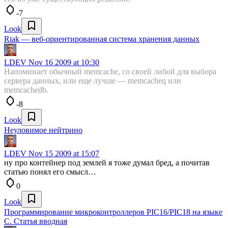
-7
Look
Riak — веб-ориентированная система хранения данных
LDEV
Nov 16 2009 at 10:30
Напоминает обычный memcache, со своей либой для выбора
сервера данных, или еще лучше — memcacheq или
memcachedb.
-8
Look
Неуловимое нейтрино
LDEV
Nov 15 2009 at 15:07
ну про контейнер под землей я тоже думал бред, а почитав
статью понял его смысл…
0
Look
Программирование микроконтроллеров PIC16/PIC18 на языке
C. Статья вводная