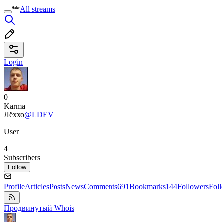
All streams
Login
0
Karma
Лёххо
@LDEV
User
4
Subscribers
Follow
Profile
Articles
Posts
News
Comments
691
Bookmarks
144
Followers
Fol
Продвинутый Whois