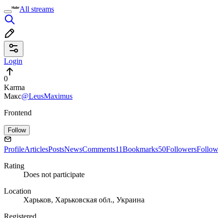
All streams
Login
0
Karma
Макс
@LeusMaximus
Frontend
Follow
Profile
Articles
Posts
News
Comments
11
Bookmarks
50
Followers
Follow
Rating
Does not participate
Location
Харьков, Харьковская обл., Украина
Registered