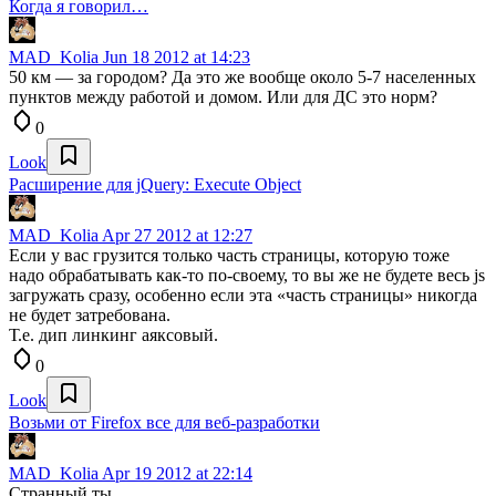
Когда я говорил…
MAD_Kolia
Jun 18 2012 at 14:23
50 км — за городом? Да это же вообще около 5-7 населенных
пунктов между работой и домом. Или для ДС это норм?
0
Look
Расширение для jQuery: Execute Object
MAD_Kolia
Apr 27 2012 at 12:27
Если у вас грузится только часть страницы, которую тоже
надо обрабатывать как-то по-своему, то вы же не будете весь js
загружать сразу, особенно если эта «часть страницы» никогда
не будет затребована.
Т.е. дип линкинг аяксовый.
0
Look
Возьми от Firefox все для веб-разработки
MAD_Kolia
Apr 19 2012 at 22:14
Странный ты.