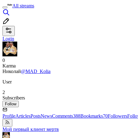
All streams
Login
0
Karma
Николай
@MAD_Kolia
User
2
Subscribers
Follow
Profile
Articles
Posts
News
Comments
388
Bookmarks
70
Followers
Foll
Мой первый клиент мертв