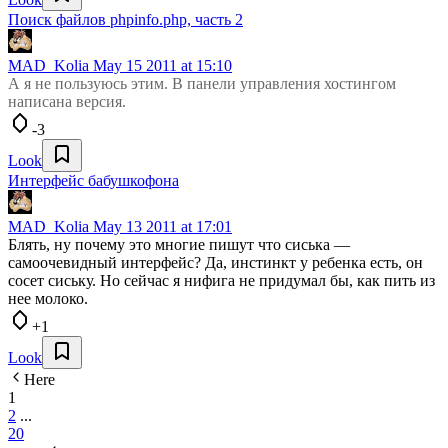
Поиск файлов phpinfo.php, часть 2
MAD_Kolia
May 15 2011 at 15:10
А я не пользуюсь этим. В панели управления хостингом
написана версия.
-3
Look
Интерфейс бабушкофона
MAD_Kolia
May 13 2011 at 17:01
Блять, ну почему это многие пишут что сиська —
самоочевидный интерфейс? Да, инстинкт у ребенка есть, он
сосет сиську. Но сейчас я нифига не придумал бы, как пить из
нее молоко.
+1
Look
Here
1
2
...
20