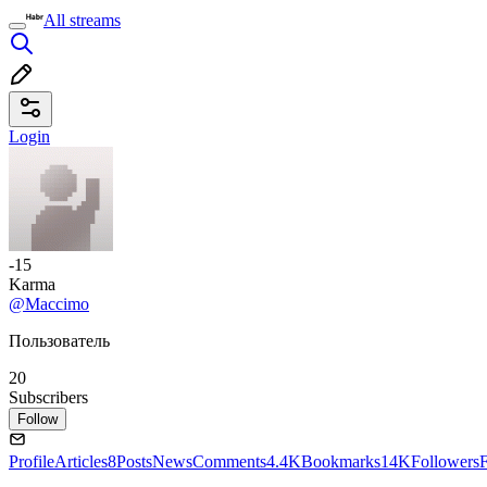
All streams
Login
-15
Karma
@Maccimo
Пользователь
20
Subscribers
Follow
Profile
Articles
8
Posts
News
Comments
4.4K
Bookmarks
14K
Followers