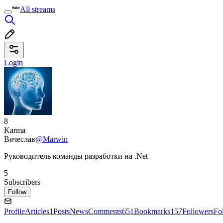
All streams
Login
8
Karma
Вячеслав
@Marwin
Руководитель команды разработки на .Net
5
Subscribers
Follow
Profile
Articles
1
Posts
News
Comments
651
Bookmarks
157
Followers
Fo