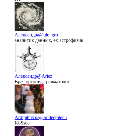
Александра
@ale_gro
аналитик данных, ex-астрофизик
Александр
@Ariez
Врач ортопед-травматолог
Ardipithecus
@artdeepitech
K8Ssec