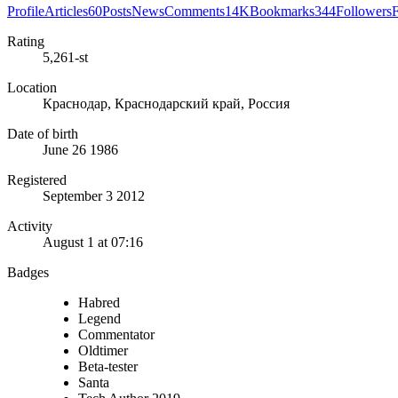
Profile
Articles
60
Posts
News
Comments
14K
Bookmarks
344
Followers
Rating
5,261-st
Location
Краснодар, Краснодарский край, Россия
Date of birth
June 26 1986
Registered
September 3 2012
Activity
August 1 at 07:16
Badges
Habred
Legend
Commentator
Oldtimer
Beta-tester
Santa