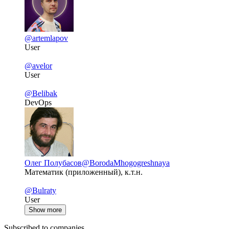
@artemlapov
User
@avelor
User
@Belibak
DevOps
Олег Полубасов
@BorodaMhogogreshnaya
Математик (приложенный), к.т.н.
@Bulraty
User
Show more
Subscribed to companies