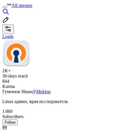
All streams
Login
2K+
30-days reach
844
Karma
Гуменюк Иван
@Meklon
Linux админ, врач-исследователь
1 860
Subscribers
Follow