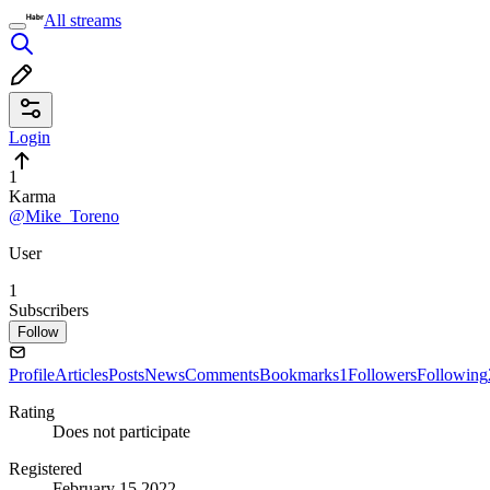
All streams
Login
1
Karma
@Mike_Toreno
User
1
Subscribers
Follow
Profile
Articles
Posts
News
Comments
Bookmarks
1
Followers
Following
Rating
Does not participate
Registered
February 15 2022