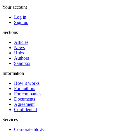
Your account
Log in
Sign up
Sections
Articles
News
Hubs
Authors
Sandbox
Information
How it works
For authors
For companies
Documents
Agreement
Confidential
Services
Corporate blogs