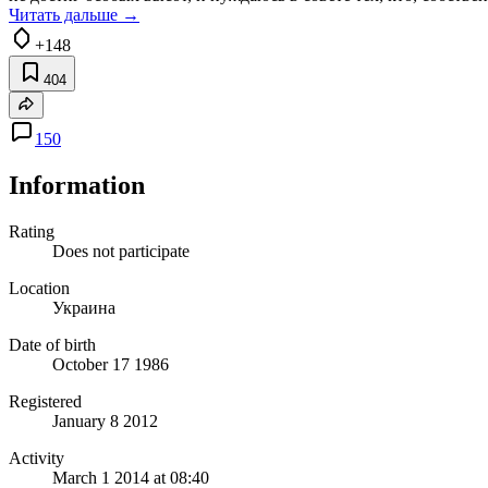
Читать дальше →
+148
404
150
Information
Rating
Does not participate
Location
Украина
Date of birth
October 17 1986
Registered
January 8 2012
Activity
March 1 2014 at 08:40