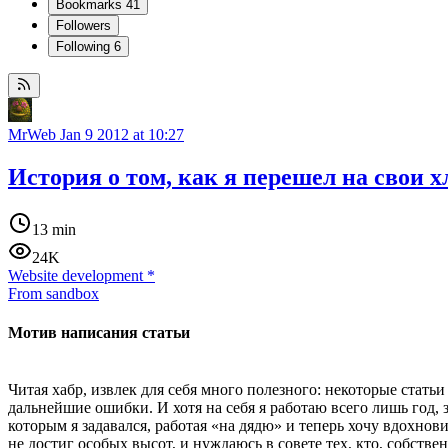
Bookmarks
41
Followers
Following
6
MrWeb
Jan 9 2012 at 10:27
История о том, как я перешел на свои
13 min
24K
Website development
*
From sandbox
Мотив написания статьи
Читая хабр, извлек для себя много полезного: некоторые стать
дальнейшие ошибки. И хотя на себя я работаю всего лишь год, 
которым я задавался, работая «на дядю» и теперь хочу вдохновит
не достиг особых высот, и нуждаюсь в совете тех, кто, собствен