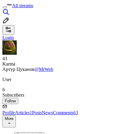
All streams
Login
43
Karma
Артур Цуканов
@MrWeb
User
6
Subscribers
Follow
Profile
Articles
1
Posts
News
Comments
63
More