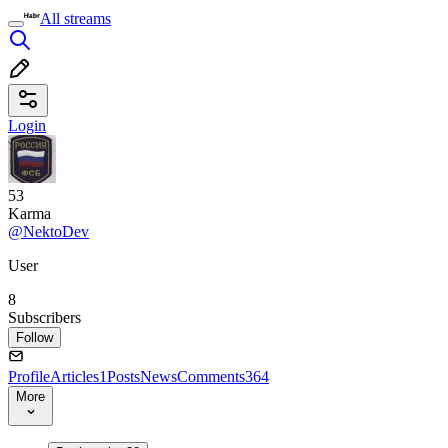
All streams
Login
53
Karma
@NektoDev
User
8
Subscribers
Follow
Profile
Articles
1
Posts
News
Comments
364
More