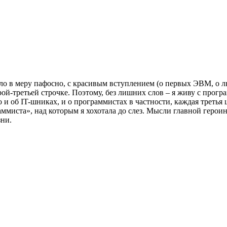
было в меру пафосно, с красивым вступлением (о первых ЭВМ, о 
ой-третьей строчке. Поэтому, без лишних слов – я живу с прогр
и об IT-шниках, и о программистах в частности, каждая третья ц
миста», над которым я хохотала до слез. Мысли главной героин
зни.