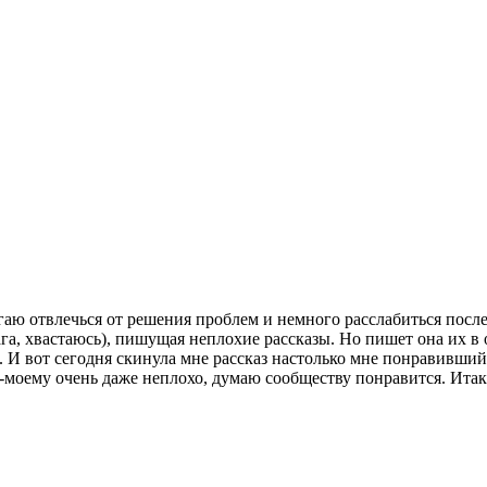
аю отвлечься от решения проблем и немного расслабиться после п
ага, хвастаюсь), пишущая неплохие рассказы. Но пишет она их в о
. И вот сегодня скинула мне рассказ настолько мне понравившийс
о-моему очень даже неплохо, думаю сообществу понравится. Итак