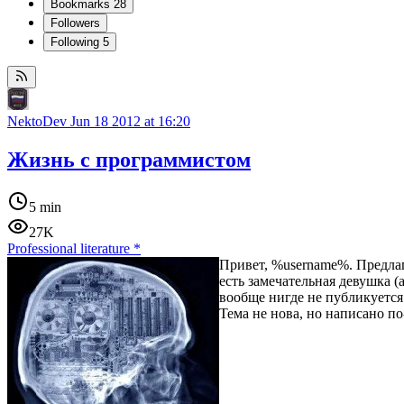
Bookmarks
28
Followers
Following
5
NektoDev
Jun 18 2012 at 16:20
Жизнь с программистом
5 min
27K
Professional literature
*
Привет, %username%. Предлаг
есть замечательная девушка (
вообще нигде не публикуется
Тема не нова, но написано п