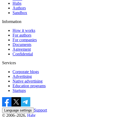
Hubs
Authors
Sandbox
Information
How it works
For authors
For companies
Documents
Agreement
Confidential
Services
Corporate blogs
Advertising
Native advertising
Education programs
Startups
Support
Language settings
© 2006–2026,
Habr