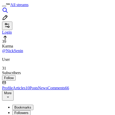
All streams
Login
39
Karma
@NickSenin
User
31
Subscribers
Follow
Profile
Articles
10
Posts
News
Comments
66
More
Bookmarks
Followers