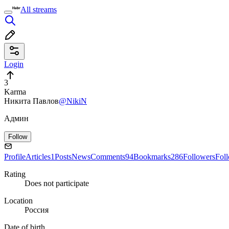
All streams
Login
3
Karma
Никита Павлов
@NikiN
Админ
Follow
Profile
Articles
1
Posts
News
Comments
94
Bookmarks
286
Followers
Fol
Rating
Does not participate
Location
Россия
Date of birth