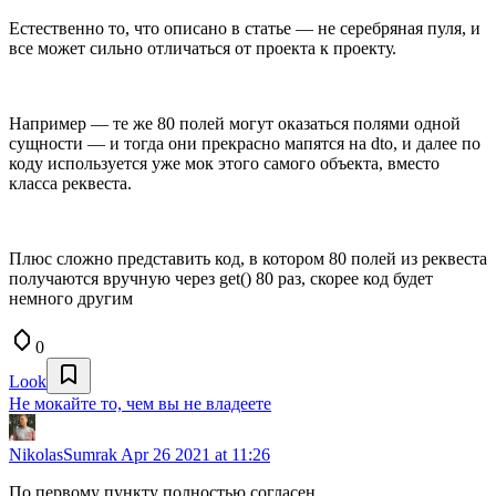
Естественно то, что описано в статье — не серебряная пуля, и
все может сильно отличаться от проекта к проекту.
Например — те же 80 полей могут оказаться полями одной
сущности — и тогда они прекрасно мапятся на dto, и далее по
коду используется уже мок этого самого объекта, вместо
класса реквеста.
Плюс сложно представить код, в котором 80 полей из реквеста
получаются вручную через get() 80 раз, скорее код будет
немного другим
0
Look
Не мокайте то, чем вы не владеете
NikolasSumrak
Apr 26 2021 at 11:26
По первому пункту полностью согласен.