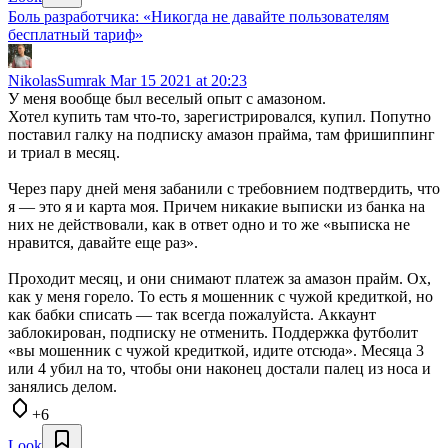
Боль разработчика: «Никогда не давайте пользователям
бесплатный тариф»
NikolasSumrak
Mar 15 2021 at 20:23
У меня вообще был веселый опыт с амазоном.
Хотел купить там что-то, зарегистрировался, купил. Попутно
поставил галку на подписку амазон прайма, там фришиппинг
и триал в месяц.
Через пару дней меня забанили с требовнием подтвердить, что
я — это я и карта моя. Причем никакие выписки из банка на
них не действовали, как в ответ одно и то же «выписка не
нравится, давайте еще раз».
Проходит месяц, и они снимают платеж за амазон прайм. Ох,
как у меня горело. То есть я мошенник с чужой кредиткой, но
как бабки списать — так всегда пожалуйста. Аккаунт
заблокирован, подписку не отменить. Поддержка футболит
«вы мошенник с чужой кредиткой, идите отсюда». Месяца 3
или 4 убил на то, чтобы они наконец достали палец из носа и
занялись делом.
+6
Look