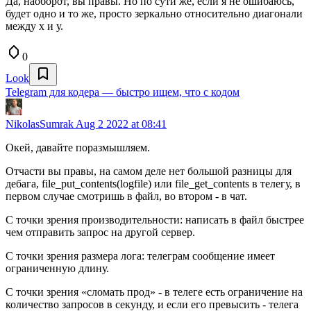
Да, наоборот, вы правы. Но по сути же, если я не ошибаюсь,
будет одно и то же, просто зеркально относительно диагонали
между х и у.
0
Look
Telegram для кодера — быстро ищем, что с кодом
NikolasSumrak
Aug 2 2022 at 08:41
Окей, давайте поразмышляем.
Отчасти вы правы, на самом деле нет большой разницы для
дебага, file_put_contents(logfile) или file_get_contents в телегу, в
первом случае смотришь в файл, во втором - в чат.
С точки зрения производительности: написать в файл быстрее
чем отправить запрос на другой сервер.
С точки зрения размера лога: телеграм сообщение имеет
ограниченную длину.
С точки зрения «сломать прод» - в телеге есть ограничение на
количество запросов в секунду, и если его превысить - телега