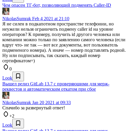
Чем опасен ТГ-бот, позволяющий подменять Caller-ID
NikolasSumrak
Feb 4 2021 at 21:10
Я не силен в подкапотном пространстве телефонии, но
неужели нельзя ограничить подмену caller id на уровне
операторов? К примеру, получить id другого человека или
компании можно только по заявлению самого человека (если
вдруг что- не так — вот все документы, вот пользователь
подмененого номера). А иначе — номер подставлять родной.
Ну или подписывать, так сказать, каждый номер
сертификатом=)
0
Look
Вышел релиз GitLab 13.7 с проверяющими для мерж-
реквестов и автоматическим откатом при сбое
NikolasSumrak
Jan 20 2021 at 09:33
Спачибо за развернутый ответ!
+2
Look
Вышел релиз GitLab 13.7 с проверяющими для мерж-