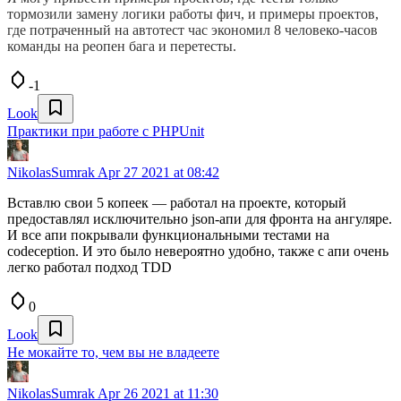
тормозили замену логики работы фич, и примеры проектов,
где потраченный на автотест час экономил 8 человеко-часов
команды на реопен бага и перетесты.
-1
Look
Практики при работе с PHPUnit
NikolasSumrak
Apr 27 2021 at 08:42
Вставлю свои 5 копеек — работал на проекте, который
предоставлял исключительно json-апи для фронта на ангуляре.
И все апи покрывали функциональными тестами на
codeception. И это было невероятно удобно, также с апи очень
легко работал подход TDD
0
Look
Не мокайте то, чем вы не владеете
NikolasSumrak
Apr 26 2021 at 11:30