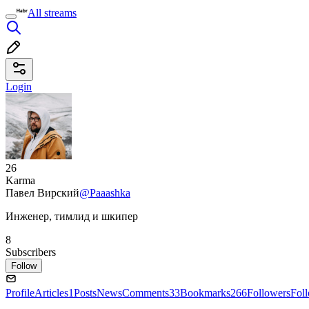
All streams
Login
26
Karma
Павел Вирский
@Paaashka
Инженер, тимлид и шкипер
8
Subscribers
Follow
Profile
Articles
1
Posts
News
Comments
33
Bookmarks
266
Followers
Fol