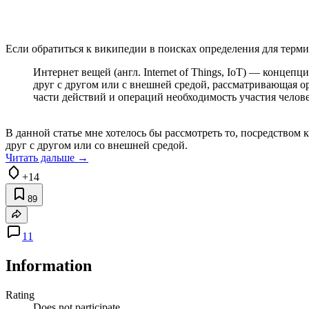
Если обратиться к википедии в поисках определения для терми
Интернет вещей (англ. Internet of Things, IoT) — конц
друг с другом или с внешней средой, рассматривающая о
части действий и операций необходимость участия челове
В данной статье мне хотелось бы рассмотреть то, посредством
друг с другом или со внешней средой.
Читать дальше →
+14
89
11
Information
Rating
Does not participate