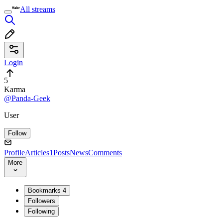
All streams
Login
5
Karma
@Panda-Geek
User
Follow
Profile
Articles
1
Posts
News
Comments
More
Bookmarks
4
Followers
Following