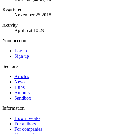
Registered
November 25 2018
Activity
April 5 at 10:29
Your account
Log in
Sign up
Sections
Articles
News
Hubs
Authors
Sandbox
Information
How it works
For authors
For companies