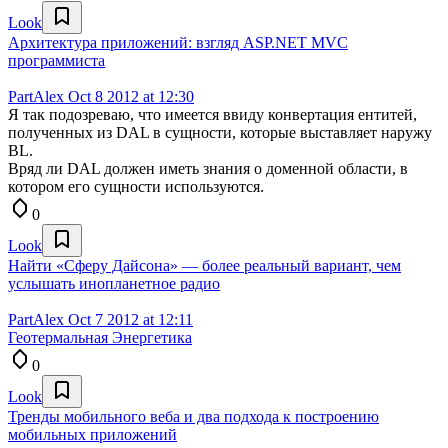
Look
Архитектура приложений: взгляд ASP.NET MVC
программиста
PartAlex
Oct 8 2012 at 12:30
Я так подозреваю, что имеется ввиду конвертация ентитей,
полученных из DAL в сущности, которые выставляет наружу
BL.
Вряд ли DAL должен иметь знания о доменной области, в
котором его сущности используются.
0
Look
Найти «Сферу Дайсона» — более реальный вариант, чем
услышать инопланетное радио
PartAlex
Oct 7 2012 at 12:11
Геотермальная Энергетика
0
Look
Тренды мобильного веба и два подхода к построению
мобильных приложений