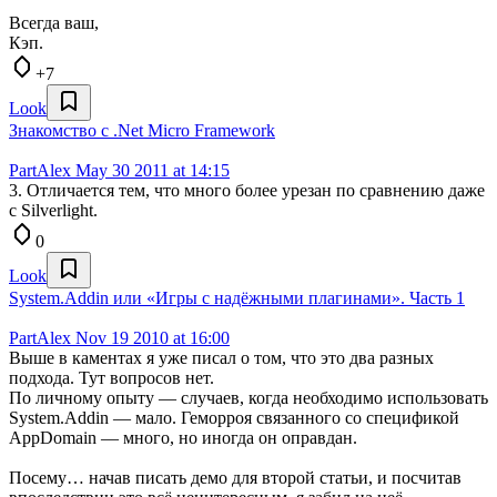
Всегда ваш,
Кэп.
+7
Look
Знакомство с .Net Micro Framework
PartAlex
May 30 2011 at 14:15
3. Отличается тем, что много более урезан по сравнению даже
с Silverlight.
0
Look
System.Addin или «Игры с надёжными плагинами». Часть 1
PartAlex
Nov 19 2010 at 16:00
Выше в каментах я уже писал о том, что это два разных
подхода. Тут вопросов нет.
По личному опыту — случаев, когда необходимо использовать
System.Addin — мало. Геморроя связанного со спецификой
AppDomain — много, но иногда он оправдан.
Посему… начав писать демо для второй статьи, и посчитав