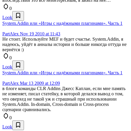
впоследствии это всё неинтересным, я забил на неё…
0
Look
System.Addin или «Игры с надёжными плагинами». Часть 1
PartAlex
Nov 19 2010 at 11:43
Не стоит. Используйте MEF и будет счастье. System.Addin, я
надеюсь, уйдёт в анналы истории и больше никогда оттуда не
вернётся :)
0
Look
System.Addin или «Игры с надёжными плагинами». Часть 1
PartAlex
Mar 13 2009 at 12:09
в блоге команды CLR Addins Джесс Каплан, если мне память
не изменяет, писал статейку, в которой делался вывод о том,
что оверхед не такой уж и страшный при использовании
System.Addin. In-domain, Cross-domain и Cross-process
сценарии сравнивались.
0
Look