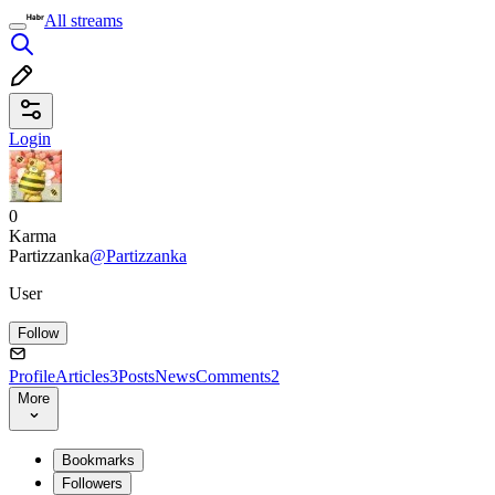
All streams
Login
0
Karma
Partizzanka
@Partizzanka
User
Follow
Profile
Articles
3
Posts
News
Comments
2
More
Bookmarks
Followers