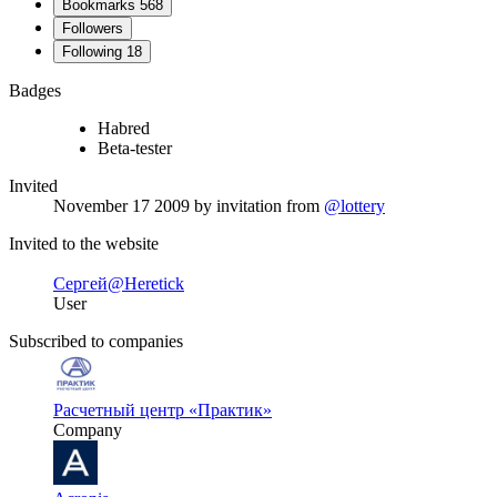
Bookmarks
568
Followers
Following
18
Badges
Habred
Beta-tester
Invited
November 17 2009
by invitation from
@lottery
Invited to the website
Сергей
@Heretick
User
Subscribed to companies
Расчетный центр «Практик»
Company