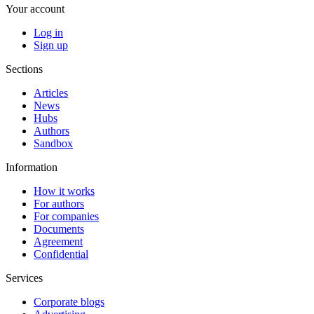
Your account
Log in
Sign up
Sections
Articles
News
Hubs
Authors
Sandbox
Information
How it works
For authors
For companies
Documents
Agreement
Confidential
Services
Corporate blogs