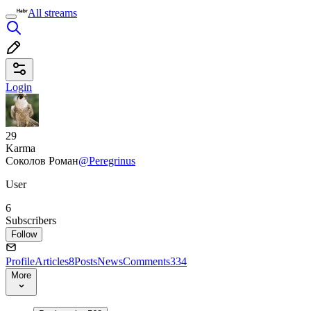
All streams
Login
29
Karma
Соколов Роман
@Peregrinus
User
6
Subscribers
Follow
Profile
Articles
8
Posts
News
Comments
334
More