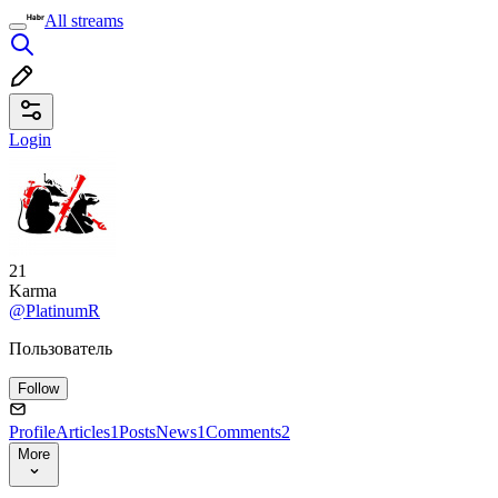
All streams
Login
21
Karma
@PlatinumR
Пользователь
Follow
Profile
Articles
1
Posts
News
1
Comments
2
More